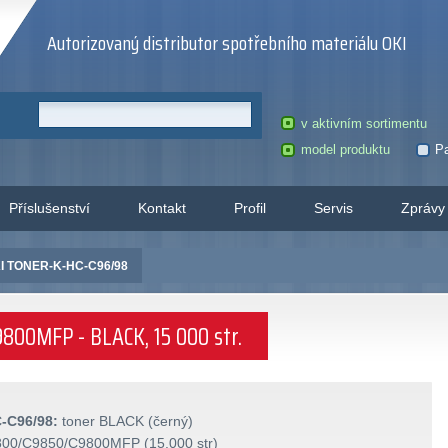
Autorizovaný distributor spotřebního materiálu OKI
v aktivním sortimentu
model produktu
Pa
Příslušenství
Kontakt
Profil
Servis
Zprávy
I TONER-K-HC-C96/98
800MFP - BLACK, 15 000 str.
-C96/98:
toner BLACK (černý)
00/C9850/C9800MFP (15.000 str)