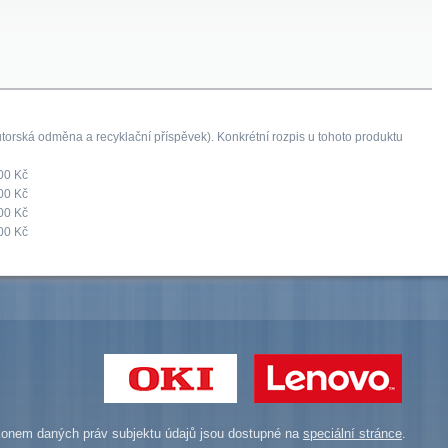
orská odměna a recyklační příspěvek). Konkrétní rozpis u tohoto produktu
00 Kč
00 Kč
00 Kč
00 Kč
onem daných práv subjektu údajů jsou dostupné na
speciální stránce
.