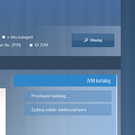
v této kategorii
Hledej
rt No. (P/N)
ID JVM
JVM katalog
Procházet katalog...
Zpětný odběr elektrozařízení