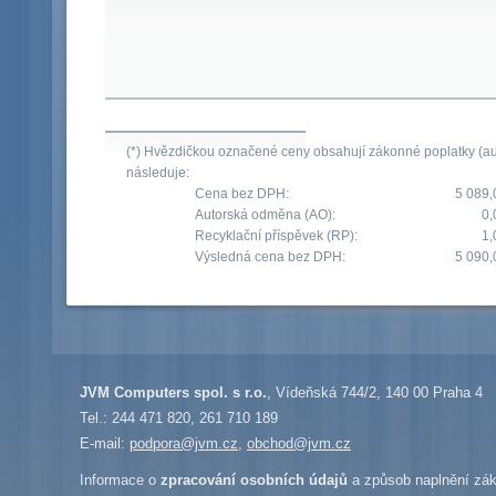
(*) Hvězdičkou označené ceny obsahují zákonné poplatky (aut
následuje:
Cena bez DPH:
5 089,
Autorská odměna (AO):
0,
Recyklační příspěvek (RP):
1,
Výsledná cena bez DPH:
5 090,
JVM Computers spol. s r.o.
, Vídeňská 744/2, 140 00 Praha 4
Tel.: 244 471 820, 261 710 189
E-mail:
podpora@jvm.cz
,
obchod@jvm.cz
Informace o
zpracování osobních údajů
a způsob naplnění zák