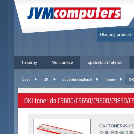
JVM Computers
Hledaný produkt:
Tiskárny
Multifunkce
Spotřební materiál
Úvod
OKI
Spotřební materiál
Tonery
OK
OKI toner do C9600/C9650/C9800/C9850/C9
OKI TONER-K-HC
C9600/C9650/C98