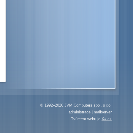
© 1992–2026 JVM Computers spol. s r.o.
administrace
|
mailserver
Tvůrcem webu je
X#.cz