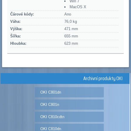
Win 7
MacOS X
Čárové kódy:
Ano
Váha:
76,0 kg
Výška:
471 mm
Šířka:
655 mm
Hloubka:
623 mm
Archivní produkty OKI
OKI C801dn
OKI C801n
OKI C810cdtn
OKI C810dn