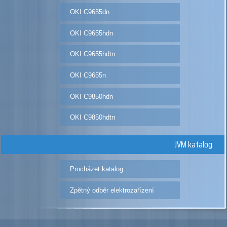
OKI C9655dn
OKI C9655hdn
OKI C9655hdtn
OKI C9655n
OKI C9850hdn
OKI C9850hdtn
JVM katalog
Procházet katalog...
Zpětný odběr elektrozařízení