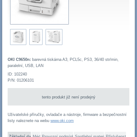
OKI C9650n:
barevná tiskárna A3, PCL5c, PS3, 36/40 str/min,
paralelní, USB, LAN
ID: 102240
P/N: 01206101
tento produkt již není prodejný
Uživatelské příručky, ovladače a nástroje, firmware a bezpečnostní
listy naleznete na webu
www.oki.com
Základní data
Média
Provozní podmínky
Spotřební materiál
Příslušenství