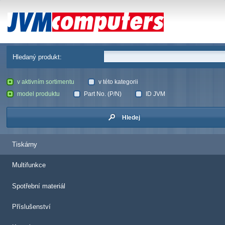
JVM Computers
Hledaný produkt:
v aktivním sortimentu
v této kategorii
model produktu
Part No. (P/N)
ID JVM
Hledej
Tiskárny
Multifunkce
Spotřební materiál
Příslušenství