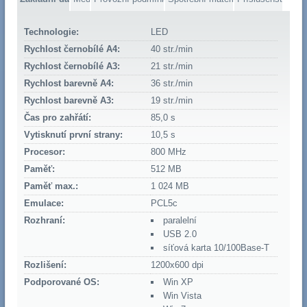
Technologie:
LED
Rychlost černobílé A4:
40 str./min
Rychlost černobílé A3:
21 str./min
Rychlost barevně A4:
36 str./min
Rychlost barevně A3:
19 str./min
Čas pro zahřátí:
85,0 s
Vytisknutí první strany:
10,5 s
Procesor:
800 MHz
Paměť:
512 MB
Paměť max.:
1 024 MB
Emulace:
PCL5c
Rozhraní:
paralelní
USB 2.0
síťová karta 10/100Base-T
Rozlišení:
1200x600 dpi
Podporované OS:
Win XP
Win Vista