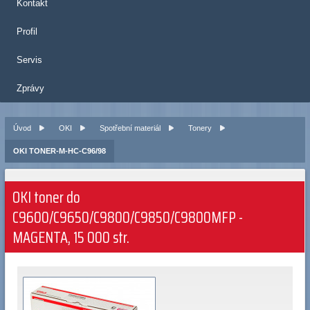
Kontakt
Profil
Servis
Zprávy
Úvod
OKI
Spotřební materiál
Tonery
OKI TONER-M-HC-C96/98
OKI toner do
C9600/C9650/C9800/C9850/C9800MFP -
MAGENTA, 15 000 str.