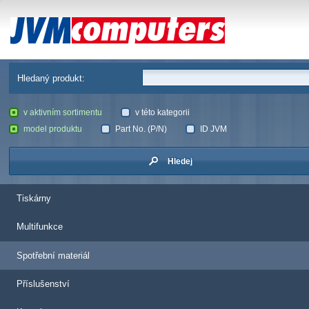
JVM Computers
Hledaný produkt:
v aktivním sortimentu
v této kategorii
model produktu
Part No. (P/N)
ID JVM
Hledej
Tiskárny
Multifunkce
Spotřební materiál
Příslušenství