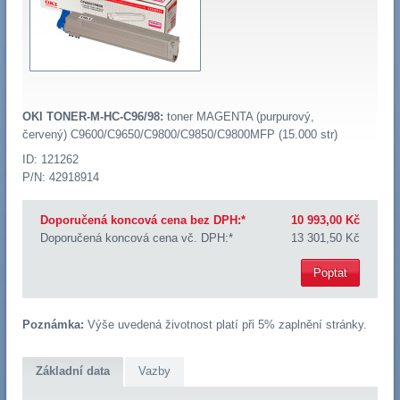
OKI TONER-M-HC-C96/98:
toner MAGENTA (purpurový,
červený) C9600/C9650/C9800/C9850/C9800MFP (15.000 str)
ID: 121262
P/N: 42918914
Doporučená koncová cena bez DPH:*
10 993,00 Kč
Doporučená koncová cena vč. DPH:*
13 301,50 Kč
Poptat
Poznámka:
Výše uvedená životnost platí při 5% zaplnění stránky.
Základní data
Vazby