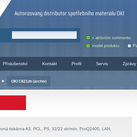
Autorizovaný distributor spotřebního materiálu OKI
v aktivním sortimentu
model produktu
Pa
Příslušenství
Kontakt
Profil
Servis
Zprávy
OKI C821dn (archiv)
vná tiskárna A3, PCL, PS, 32/22 str/min, ProQ2400, LAN,