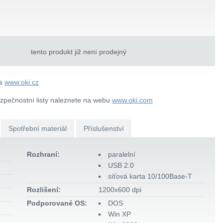
tento produkt již není prodejný
na
www.oki.cz
ezpečnostní listy naleznete na webu
www.oki.com
Spotřební materiál
Příslušenství
Rozhraní:
paralelní
USB 2.0
síťová karta 10/100Base-T
Rozlišení:
1200x600 dpi
Podporované OS:
DOS
Win XP