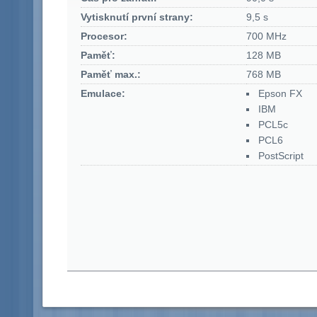
Vytisknutí první strany:
9,5 s
Procesor:
700 MHz
Paměť:
128 MB
Paměť max.:
768 MB
Emulace:
Epson FX
IBM
PCL5c
PCL6
PostScript