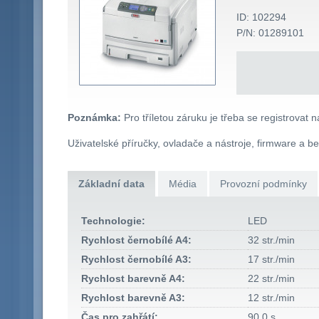
ID: 102294
P/N: 01289101
Poznámka:
Pro tříletou záruku je třeba se registrovat 
Uživatelské příručky, ovladače a nástroje, firmware a b
Základní data
Média
Provozní podmínky
Technologie:
LED
Rychlost černobílé A4:
32 str./min
Rychlost černobílé A3:
17 str./min
Rychlost barevně A4:
22 str./min
Rychlost barevně A3:
12 str./min
Čas pro zahřátí:
90,0 s