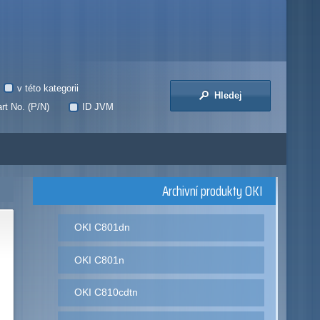
v této kategorii
Hledej
rt No. (P/N)
ID JVM
Archivní produkty OKI
OKI C801dn
OKI C801n
OKI C810cdtn