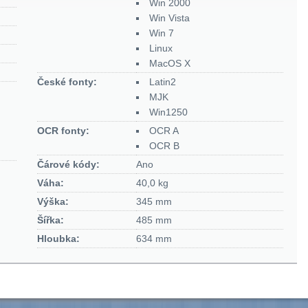
Win 2000
Win Vista
Win 7
Linux
MacOS X
České fonty:
Latin2
MJK
Win1250
OCR fonty:
OCR A
OCR B
Čárové kódy:
Ano
Váha:
40,0 kg
Výška:
345 mm
Šířka:
485 mm
Hloubka:
634 mm