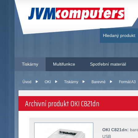
JVM Computers
Hledaný produkt:
Tiskárny
Multifunkce
Spotřební materiál
Úvod
OKI
Tiskárny
Barevné
Formát A3
Archivní produkt OKI C821dn
OKI C821dn:
bare
USB