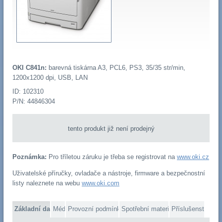
OKI C841n:
barevná tiskárna A3, PCL6, PS3, 35/35 str/min,
1200x1200 dpi, USB, LAN
ID: 102310
P/N: 44846304
tento produkt již není prodejný
Poznámka:
Pro tříletou záruku je třeba se registrovat na
www.oki.cz
Uživatelské příručky, ovladače a nástroje, firmware a bezpečnostní
listy naleznete na webu
www.oki.com
Základní data
Média
Provozní podmínky
Spotřební materiál
Příslušenství