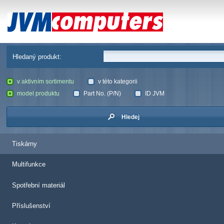
JVM Computers
Hledaný produkt:
v aktivním sortimentu
v této kategorii
model produktu
Part No. (P/N)
ID JVM
Hledej
Tiskárny
Multifunkce
Spotřební materiál
Příslušenství