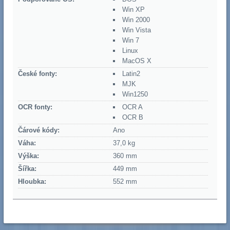
Win XP
Win 2000
Win Vista
Win 7
Linux
MacOS X
České fonty:
Latin2
MJK
Win1250
OCR fonty:
OCR A
OCR B
Čárové kódy:
Ano
Váha:
37,0 kg
Výška:
360 mm
Šířka:
449 mm
Hloubka:
552 mm