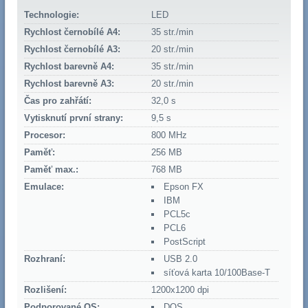
Technologie:
LED
Rychlost černobílé A4:
35 str./min
Rychlost černobílé A3:
20 str./min
Rychlost barevně A4:
35 str./min
Rychlost barevně A3:
20 str./min
Čas pro zahřátí:
32,0 s
Vytisknutí první strany:
9,5 s
Procesor:
800 MHz
Paměť:
256 MB
Paměť max.:
768 MB
Emulace:
Epson FX
IBM
PCL5c
PCL6
PostScript
Rozhraní:
USB 2.0
síťová karta 10/100Base-T
Rozlišení:
1200x1200 dpi
Podporované OS:
DOS