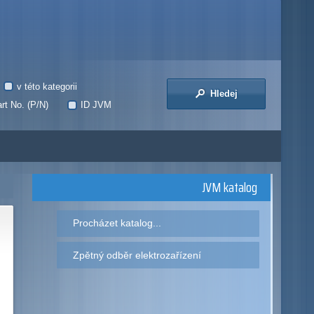
v této kategorii
Hledej
rt No. (P/N)
ID JVM
JVM katalog
Procházet katalog...
Zpětný odběr elektrozařízení