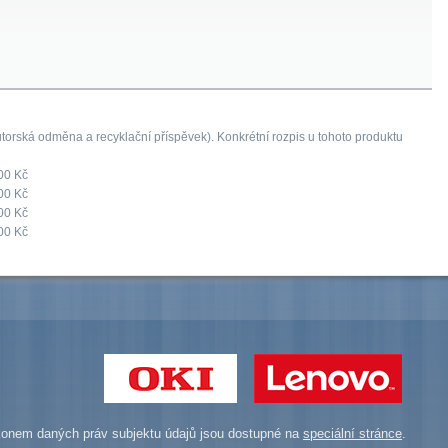
orská odměna a recyklační příspěvek). Konkrétní rozpis u tohoto produktu
00 Kč
00 Kč
00 Kč
00 Kč
onem daných práv subjektu údajů jsou dostupné na
speciální stránce
.