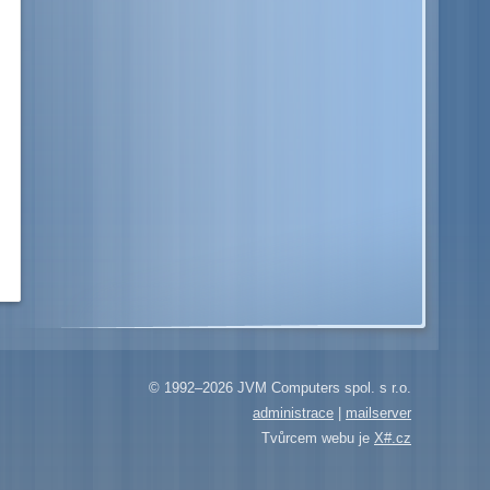
© 1992–2026 JVM Computers spol. s r.o.
administrace
|
mailserver
Tvůrcem webu je
X#.cz