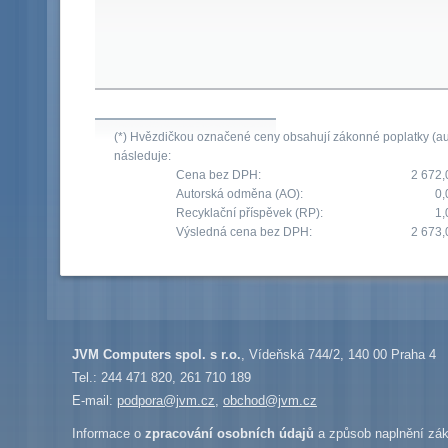
(*) Hvězdičkou označené ceny obsahují zákonné poplatky (aut
následuje:
Cena bez DPH:
2 672,
Autorská odměna (AO):
0,
Recyklační příspěvek (RP):
1,
Výsledná cena bez DPH:
2 673,
JVM Computers spol. s r.o.
, Vídeňská 744/2, 140 00 Praha 4
Tel.: 244 471 820, 261 710 189
E-mail:
podpora@jvm.cz
,
obchod@jvm.cz
Informace o
zpracování osobních údajů
a způsob naplnění zák