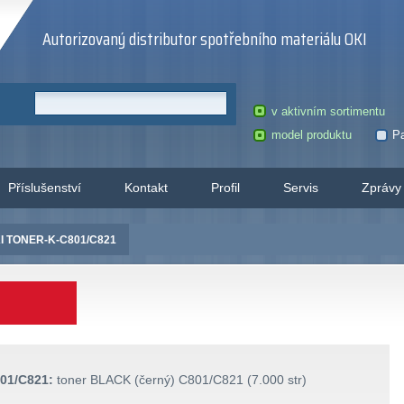
Autorizovaný distributor spotřebního materiálu OKI
v aktivním sortimentu
model produktu
Pa
Příslušenství
Kontakt
Profil
Servis
Zprávy
I TONER-K-C801/C821
01/C821:
toner BLACK (černý) C801/C821 (7.000 str)