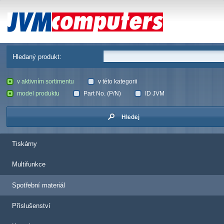
JVM Computers
Hledaný produkt:
v aktivním sortimentu
v této kategorii
model produktu
Part No. (P/N)
ID JVM
Hledej
Tiskárny
Multifunkce
Spotřební materiál
Příslušenství