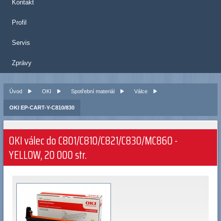
Kontakt
Profil
Servis
Zprávy
Úvod
OKI
Spotřební materiál
Válce
OKI EP-CART-Y-C810/830
OKI válec do C801/C810/C821/C830/MC860 -
YELLOW, 20 000 str.