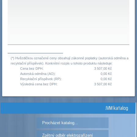
(*) Hvězdičkou označené ceny obsahují zákonné poplatky (autorská odměna a
recyklační příspěvek). Konkrétní rozpis u tohoto produktu následuje:
Cena bez DPH:
3 507,00 Kč
Autorská odměna (AO):
0,00 Kč
Recyklační příspěvek (RP):
0,00 Kč
Výsledná cena bez DPH:
3 507,00 Kč
JVM katalog
Procházet katalog...
Zpětný odběr elektrozařízení