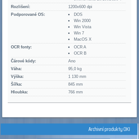
Rozlišení:
1200x600 dpi
Podporované OS:
DOS
Win 2000
Win Vista
Win 7
MacOS X
OCR fonty:
OCR A
OCR B
Čárové kódy:
Ano
Váha:
95,0 kg
Výška:
1 130 mm
Šířka:
845 mm
Hloubka:
766 mm
Archivní produkty OKI