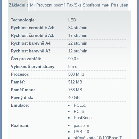
Základní data
Média
Provozní podmínky
Fax/Skener
Spotřební materiál
Příslušenství
Technologie:
LED
Rychlost černobílé A4:
34 str./min
Rychlost černobílé A3:
17 str./min
Rychlost barevně A4:
22 str./min
Rychlost barevně A3:
12 str./min
Čas pro zahřátí:
90,0 s
Vytisknutí první strany:
9,5 s
Procesor:
500 MHz
Paměť:
512 MB
Paměť max.:
768 MB
Pevný disk:
40 GB
Emulace:
PCL5c
PCL6
PostScript
Rozhraní:
paralelní
USB 2.0
síťová karta 10/100Base-T