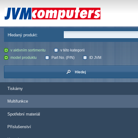
JVM Computers
Hledaný produkt:
v aktivním sortimentu
v této kategorii
model produktu
Part No. (P/N)
ID JVM
Hledej
Tiskárny
Multifunkce
Spotřební materiál
Příslušenství