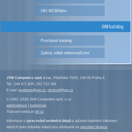
OKI MC883dnv
JVM katalog
Procházet katalog...
Zpětný odběr elektrozařízení
JVM Computers spol. s r.o.
, Vídeňská 744/2, 140 00 Praha 4
Tel.: 244 471 820, 261 710 189
E-mail:
podpora@jvm.cz
,
obchod@jvm.cz
© 1992–2026 JVM Computers spol. s r.o.
administrace
|
mailserver
Tvůrcem webu je
X#.cz
Informace o
zpracování osobních údajů
a způsob naplnění zákonem
daných práv subjektu údajů jsou dostupné na
speciální stránce
.