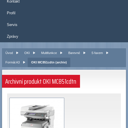
Kontakt
Profil
Servis
Zprávy
Úvod
OKI
Multifunkce
Barevné
S faxem
Formát A3
OKI MC851cdtn (archiv)
Archivní produkt OKI MC851cdtn