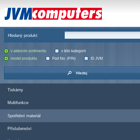
JVM Computers
Hledaný produkt:
v aktivním sortimentu
v této kategorii
model produktu
Part No. (P/N)
ID JVM
Hledej
Tiskárny
Multifunkce
Spotřební materiál
Příslušenství