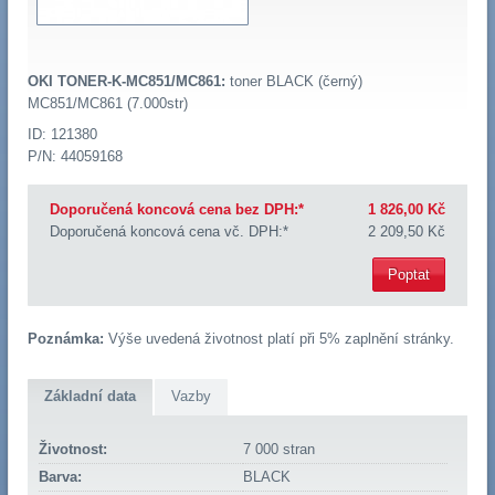
OKI TONER-K-MC851/MC861:
toner BLACK (černý)
MC851/MC861 (7.000str)
ID: 121380
P/N: 44059168
Doporučená koncová cena bez DPH:*
1 826,00 Kč
Doporučená koncová cena vč. DPH:*
2 209,50 Kč
Poptat
Poznámka:
Výše uvedená životnost platí při 5% zaplnění stránky.
Základní data
Vazby
Životnost:
7 000 stran
Barva:
BLACK