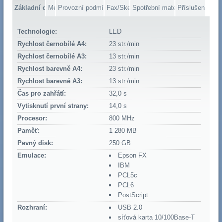
Základní data
Média
Provozní podmínky
Fax/Skener
Spotřební materiál
Příslušenství
Technologie:
LED
Rychlost černobílé A4:
23 str./min
Rychlost černobílé A3:
13 str./min
Rychlost barevně A4:
23 str./min
Rychlost barevně A3:
13 str./min
Čas pro zahřátí:
32,0 s
Vytisknutí první strany:
14,0 s
Procesor:
800 MHz
Paměť:
1 280 MB
Pevný disk:
250 GB
Emulace:
Epson FX
IBM
PCL5c
PCL6
PostScript
Rozhraní:
USB 2.0
síťová karta 10/100Base-T