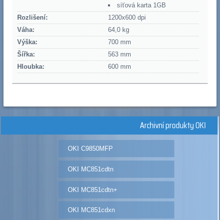
síťová karta 1GB
Rozlišení:
1200x600 dpi
Váha:
64,0 kg
Výška:
700 mm
Šířka:
563 mm
Hloubka:
600 mm
Archivní produkty OKI
OKI C9850MFP
OKI MC851cdtn
OKI MC851cdtn+
OKI MC851cdxn