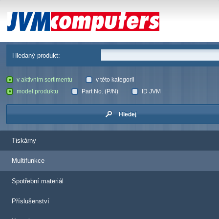
JVM Computers
Hledaný produkt:
v aktivním sortimentu
v této kategorii
model produktu
Part No. (P/N)
ID JVM
Hledej
Tiskárny
Multifunkce
Spotřební materiál
Příslušenství