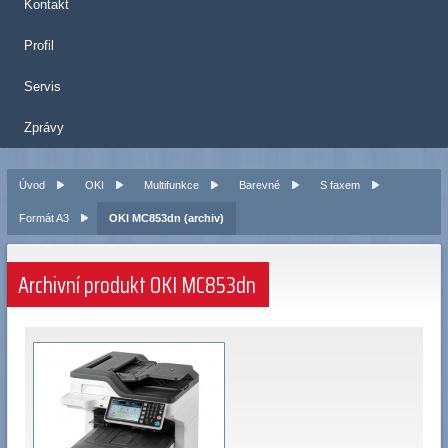
Kontakt
Profil
Servis
Zprávy
Úvod
OKI
Multifunkce
Barevné
S faxem
Formát A3
OKI MC853dn (archiv)
Archivní produkt OKI MC853dn