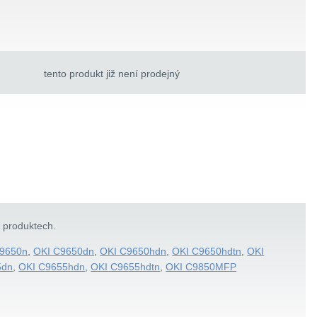
tento produkt již není prodejný
h produktech.
C9650n
,
OKI C9650dn
,
OKI C9650hdn
,
OKI C9650hdtn
,
OKI
5dn
,
OKI C9655hdn
,
OKI C9655hdtn
,
OKI C9850MFP