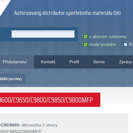
Autorizovaný distributor spotřebního materiálu OKI
v aktivním sortimentu
model produktu
Pa
Příslušenství
Kontakt
Profil
Servis
Zprávy
9800 (archiv)
y C9600/C9650/C9800/C9850/C9800MFP
-C96/9800:
děrovačka 2 otvory
800/C9850/C9800MFP