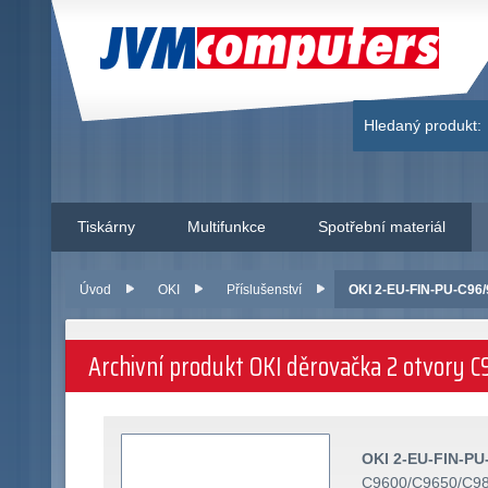
JVM Computers
Hledaný produkt:
Tiskárny
Multifunkce
Spotřební materiál
Úvod
OKI
Příslušenství
OKI 2-EU-FIN-PU-C96/
Archivní produkt OKI děrovačka 2 otvor
OKI 2-EU-FIN-PU
C9600/C9650/C9