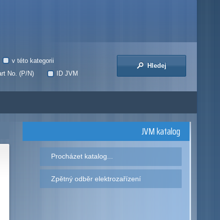
v této kategorii
Hledej
rt No. (P/N)
ID JVM
JVM katalog
Procházet katalog...
Zpětný odběr elektrozařízení