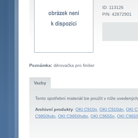
ID: 113126
P/N: 42872901
Poznámka:
děrovačka pro finišer
Vazby
Tento spotřební materiál lze použít v níže uvedenýc
Archivní produkty
:
OKI C910n
,
OKI C910dn
,
OKI 
C9850hdn
,
OKI C9850hdtn
,
OKI C9655n
,
OKI C965