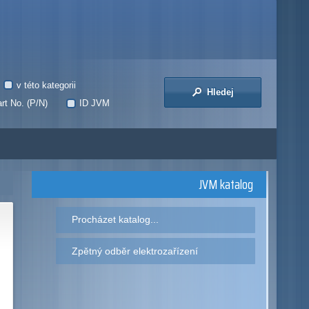
v této kategorii
Hledej
rt No. (P/N)
ID JVM
JVM katalog
Procházet katalog...
Zpětný odběr elektrozařízení