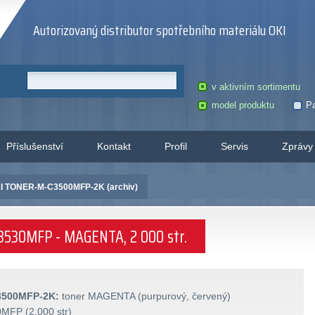
Autorizovaný distributor spotřebního materiálu OKI
v aktivním sortimentu
model produktu
Pa
Příslušenství
Kontakt
Profil
Servis
Zprávy
I TONER-M-C3500MFP-2K (archiv)
3530MFP - MAGENTA, 2 000 str.
3500MFP-2K:
toner MAGENTA (purpurový, červený)
FP (2.000 str)