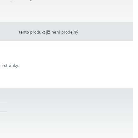
tento produkt již není prodejný
í stránky.