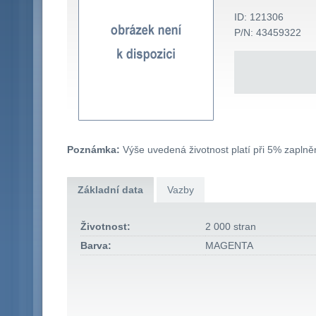
ID: 121306
P/N: 43459322
Poznámka:
Výše uvedená životnost platí při 5% zaplněn
Základní data
Vazby
Životnost:
2 000 stran
Barva:
MAGENTA