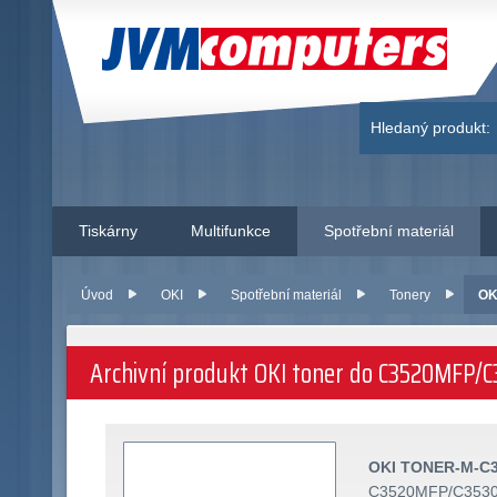
JVM Computers
Hledaný produkt:
Tiskárny
Multifunkce
Spotřební materiál
Úvod
OKI
Spotřební materiál
Tonery
OK
Archivní produkt OKI toner do C3520MFP/C
OKI TONER-M-C
C3520MFP/C3530M