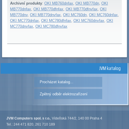
Archivní produkty
:
OKI MB760dnfax
,
OKI MB770dn
,
OKI
MB770dnfax
,
OKI MB770dfnfax
,
OKI MB770dfnvfax
,
OKI
MB770dnv
,
OKI MB770dnvfax
,
OKI MC760dn
,
OKI MC760dnfax
,
OKI MC770dnfax
,
OKI MC780dfnfax
,
OKI MC760dnvfax
,
OKI
MC770dnvfax
,
OKI MC780dfnvfax
JVM katalog
Procházet katalog...
Zpětný odběr elektrozařízení
JVM Computers spol. s r.o.
, Vídeňská 744/2, 140 00 Praha 4
Tel.: 244 471 820, 261 710 189