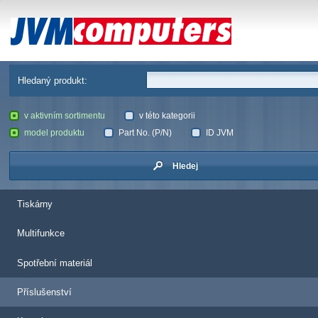
JVM Computers
Hledaný produkt:
v aktivním sortimentu
v této kategorii
model produktu
Part No. (P/N)
ID JVM
Hledej
Tiskárny
Multifunkce
Spotřební materiál
Příslušenství