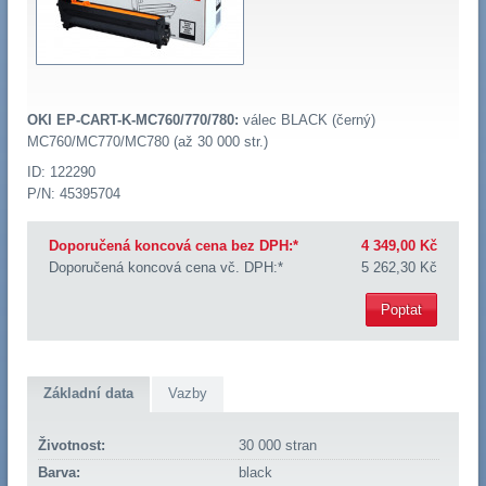
OKI EP-CART-K-MC760/770/780:
válec BLACK (černý)
MC760/MC770/MC780 (až 30 000 str.)
ID: 122290
P/N: 45395704
Doporučená koncová cena bez DPH:*
4 349,00 Kč
Doporučená koncová cena vč. DPH:*
5 262,30 Kč
Poptat
Základní data
Vazby
Životnost:
30 000 stran
Barva:
black