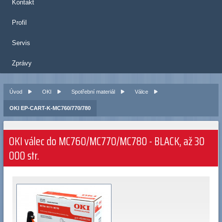
Kontakt
Profil
Servis
Zprávy
Úvod
OKI
Spotřební materiál
Válce
OKI EP-CART-K-MC760/770/780
OKI válec do MC760/MC770/MC780 - BLACK, až 30
000 str.