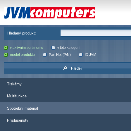
JVM Computers
Hledaný produkt:
v aktivním sortimentu
v této kategorii
model produktu
Part No. (P/N)
ID JVM
Hledej
Tiskárny
Multifunkce
Spotřební materiál
Příslušenství