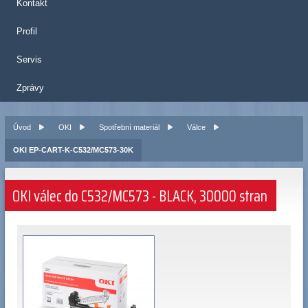
Kontakt
Profil
Servis
Zprávy
Úvod
OKI
Spotřební materiál
Válce
OKI EP-CART-K-C532/MC573-30K
OKI válec do C532/MC573 - BLACK, 30000 stran