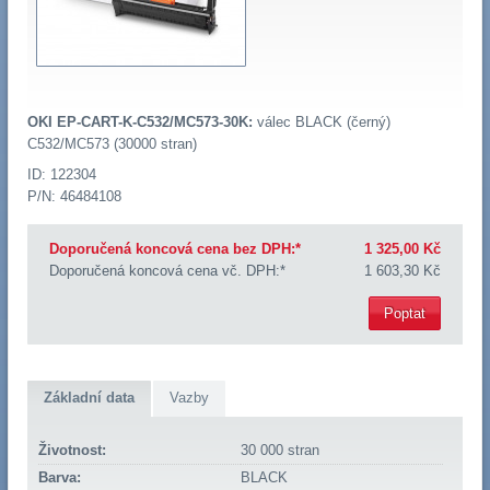
OKI EP-CART-K-C532/MC573-30K:
válec BLACK (černý)
C532/MC573 (30000 stran)
ID: 122304
P/N: 46484108
Doporučená koncová cena bez DPH:*
1 325,00 Kč
Doporučená koncová cena vč. DPH:*
1 603,30 Kč
Poptat
Základní data
Vazby
Životnost:
30 000 stran
Barva:
BLACK