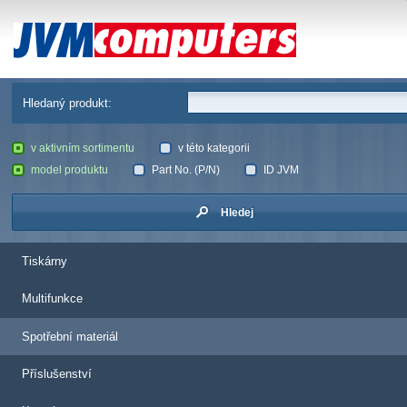
JVM Computers
Hledaný produkt:
v aktivním sortimentu
v této kategorii
model produktu
Part No. (P/N)
ID JVM
Hledej
Tiskárny
Multifunkce
Spotřební materiál
Příslušenství