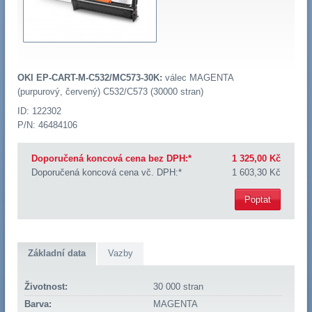
OKI EP-CART-M-C532/MC573-30K:
válec MAGENTA
(purpurový, červený) C532/C573 (30000 stran)
ID: 122302
P/N: 46484106
Doporučená koncová cena bez DPH:*
1 325,00 Kč
Doporučená koncová cena vč. DPH:*
1 603,30 Kč
Poptat
Základní data
Vazby
Životnost:
30 000 stran
Barva:
MAGENTA