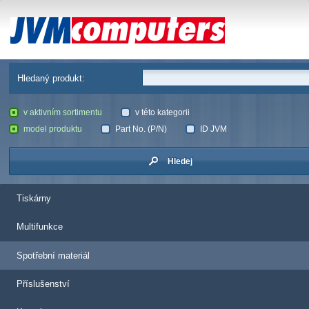
JVM Computers
Hledaný produkt:
v aktivním sortimentu
v této kategorii
model produktu
Part No. (P/N)
ID JVM
Hledej
Tiskárny
Multifunkce
Spotřební materiál
Příslušenství