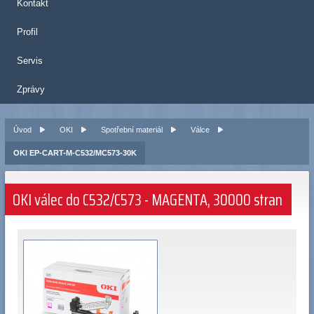
Kontakt
Profil
Servis
Zprávy
Úvod
OKI
Spotřební materiál
Válce
OKI EP-CART-M-C532/MC573-30K
OKI válec do C532/C573 - MAGENTA, 30000 stran