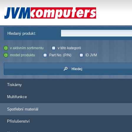
JVM Computers
Hledaný produkt:
v aktivním sortimentu
v této kategorii
model produktu
Part No. (P/N)
ID JVM
Hledej
Tiskárny
Multifunkce
Spotřební materiál
Příslušenství