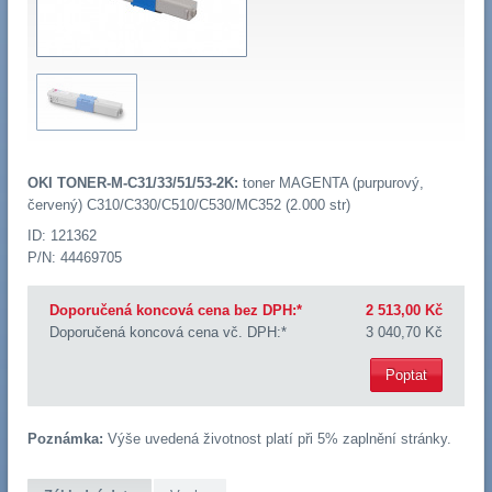
OKI TONER-M-C31/33/51/53-2K:
toner MAGENTA (purpurový,
červený) C310/C330/C510/C530/MC352 (2.000 str)
ID: 121362
P/N: 44469705
Doporučená koncová cena bez DPH:*
2 513,00 Kč
Doporučená koncová cena vč. DPH:*
3 040,70 Kč
Poptat
Poznámka:
Výše uvedená životnost platí při 5% zaplnění stránky.