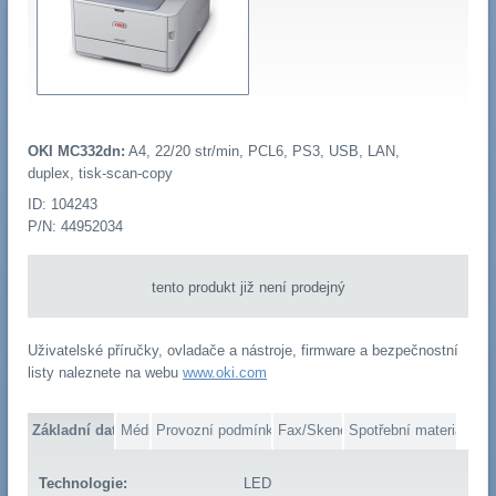
OKI MC332dn:
A4, 22/20 str/min, PCL6, PS3, USB, LAN,
duplex, tisk-scan-copy
ID: 104243
P/N: 44952034
tento produkt již není prodejný
Uživatelské příručky, ovladače a nástroje, firmware a bezpečnostní
listy naleznete na webu
www.oki.com
Základní data
Média
Provozní podmínky
Fax/Skener
Spotřební materiál
Technologie:
LED