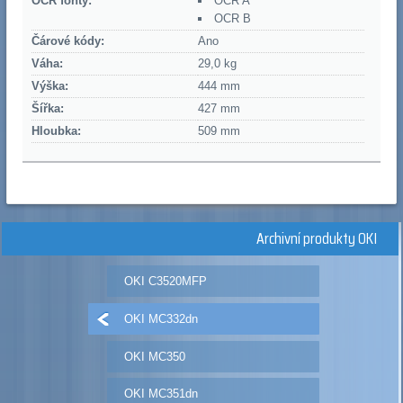
OCR fonty:
OCR A
OCR B
Čárové kódy:
Ano
Váha:
29,0 kg
Výška:
444 mm
Šířka:
427 mm
Hloubka:
509 mm
Archivní produkty OKI
OKI C3520MFP
OKI MC332dn
OKI MC350
OKI MC351dn