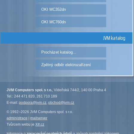
OKI MC352dn
OKI MC760dn
JVM katalog
Procházet katalog...
Zpětný odběr elektrozařízení
JVM Computers spol. s r.o.
, Vídeňská 744/2, 140 00 Praha 4
Tel.: 244 471 820, 261 710 189
E-mail:
podpora@jvm.cz
,
obchod@jvm.cz
© 1992–2026 JVM Computers spol. s r.o.
administrace
|
mailserver
Tvůrcem webu je
X#.cz
Informace o
zpracování osobních údajů
a způsob naplnění zákonem