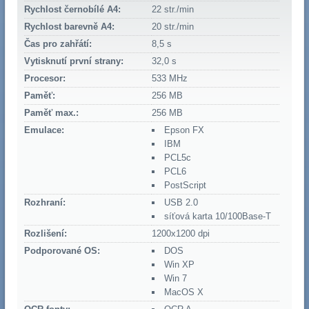
Rychlost černobílé A4:
22 str./min
Rychlost barevně A4:
20 str./min
Čas pro zahřátí:
8,5 s
Vytisknutí první strany:
32,0 s
Procesor:
533 MHz
Paměť:
256 MB
Paměť max.:
256 MB
Emulace:
Epson FX
IBM
PCL5c
PCL6
PostScript
Rozhraní:
USB 2.0
síťová karta 10/100Base-T
Rozlišení:
1200x1200 dpi
Podporované OS:
DOS
Win XP
Win 7
MacOS X