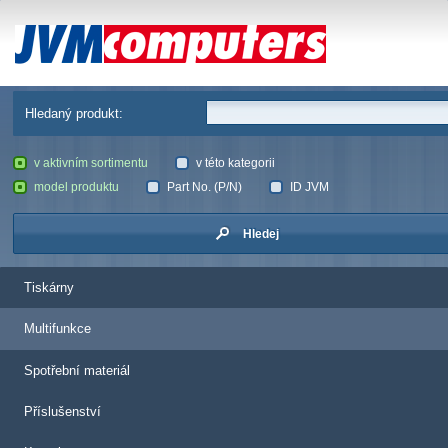
JVM Computers
Hledaný produkt:
v aktivním sortimentu
v této kategorii
model produktu
Part No. (P/N)
ID JVM
Hledej
Tiskárny
Multifunkce
Spotřební materiál
Příslušenství