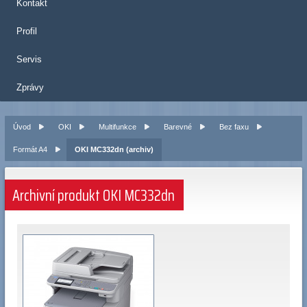
Kontakt
Profil
Servis
Zprávy
Úvod
OKI
Multifunkce
Barevné
Bez faxu
Formát A4
OKI MC332dn (archiv)
Archivní produkt OKI MC332dn