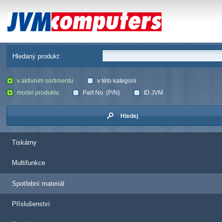
JVM Computers
Hledaný produkt:
v aktivním sortimentu
v této kategorii
model produktu
Part No. (P/N)
ID JVM
Hledej
Tiskárny
Multifunkce
Spotřební materiál
Příslušenství