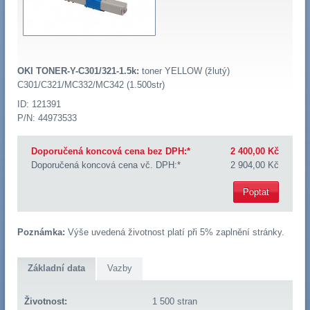
OKI TONER-Y-C301/321-1.5k:
toner YELLOW (žlutý)
C301/C321/MC332/MC342 (1.500str)
ID: 121391
P/N: 44973533
Doporučená koncová cena bez DPH:*
2 400,00 Kč
Doporučená koncová cena vč. DPH:*
2 904,00 Kč
Poptat
Poznámka:
Výše uvedená životnost platí při 5% zaplnění stránky.
Základní data
Vazby
Životnost:
1 500 stran