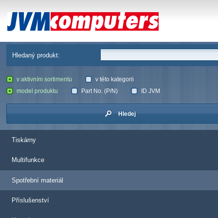
JVM Computers
Hledaný produkt:
v aktivním sortimentu
v této kategorii
model produktu
Part No. (P/N)
ID JVM
Hledej
Tiskárny
Multifunkce
Spotřební materiál
Příslušenství