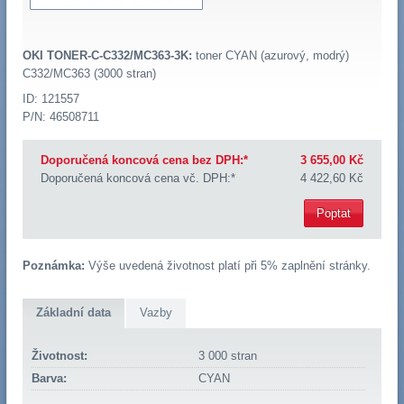
OKI TONER-C-C332/MC363-3K:
toner CYAN (azurový, modrý)
C332/MC363 (3000 stran)
ID: 121557
P/N: 46508711
Doporučená koncová cena bez DPH:*
3 655,00 Kč
Doporučená koncová cena vč. DPH:*
4 422,60 Kč
Poptat
Poznámka:
Výše uvedená životnost platí při 5% zaplnění stránky.
Základní data
Vazby
Životnost:
3 000 stran
Barva:
CYAN