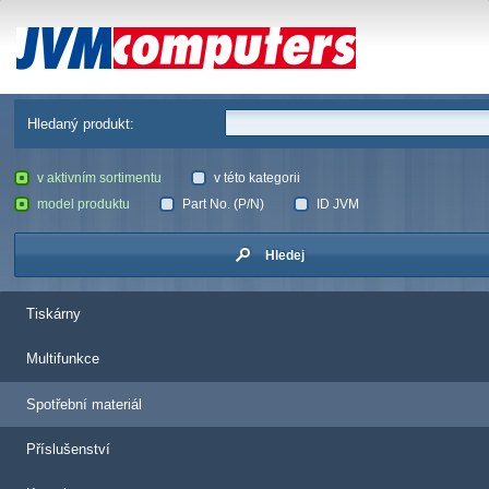
JVM Computers
Hledaný produkt:
v aktivním sortimentu
v této kategorii
model produktu
Part No. (P/N)
ID JVM
Hledej
Tiskárny
Multifunkce
Spotřební materiál
Příslušenství