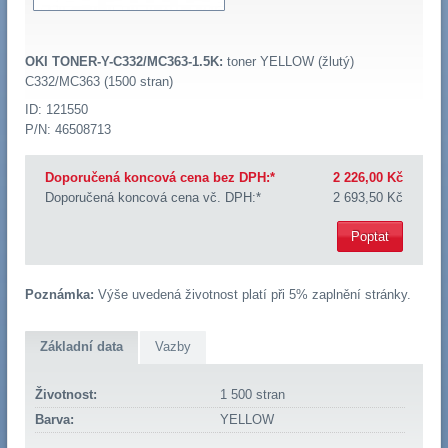
OKI TONER-Y-C332/MC363-1.5K:
toner YELLOW (žlutý)
C332/MC363 (1500 stran)
ID: 121550
P/N: 46508713
Doporučená koncová cena bez DPH:*
2 226,00 Kč
Doporučená koncová cena vč. DPH:*
2 693,50 Kč
Poptat
Poznámka:
Výše uvedená životnost platí při 5% zaplnění stránky.
Základní data
Vazby
Životnost:
1 500 stran
Barva:
YELLOW