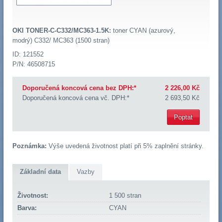
OKI TONER-C-C332/MC363-1.5K:
toner CYAN (azurový,
modrý) C332/ MC363 (1500 stran)
ID: 121552
P/N: 46508715
Doporučená koncová cena bez DPH:*
2 226,00 Kč
Doporučená koncová cena vč. DPH:*
2 693,50 Kč
Poptat
Poznámka:
Výše uvedená životnost platí při 5% zaplnění stránky.
Základní data
Vazby
Životnost:
1 500 stran
Barva:
CYAN