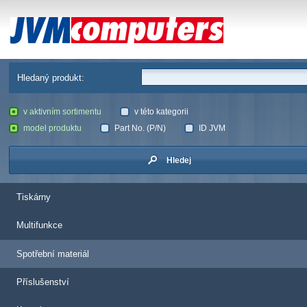
JVM Computers
Hledaný produkt:
v aktivním sortimentu
v této kategorii
model produktu
Part No. (P/N)
ID JVM
Hledej
Tiskárny
Multifunkce
Spotřební materiál
Příslušenství