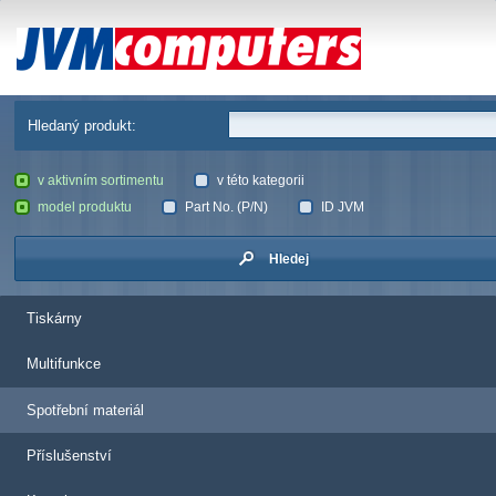
JVM Computers
Hledaný produkt:
v aktivním sortimentu
v této kategorii
model produktu
Part No. (P/N)
ID JVM
Hledej
Tiskárny
Multifunkce
Spotřební materiál
Příslušenství