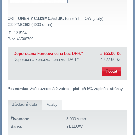
OKI TONER-Y-C332/MC363-3K:
toner YELLOW (žlutý)
C332/MC363 (3000 stran)
ID: 121554
P/N: 46508709
Doporučená koncová cena bez DPH:*
3 655,00 Kč
Doporučená koncová cena vč. DPH:*
4 422,60 Kč
Poptat
Poznámka:
Výše uvedená životnost platí při 5% zaplnění stránky.
Základní data
Vazby
Životnost:
3 000 stran
Barva:
YELLOW