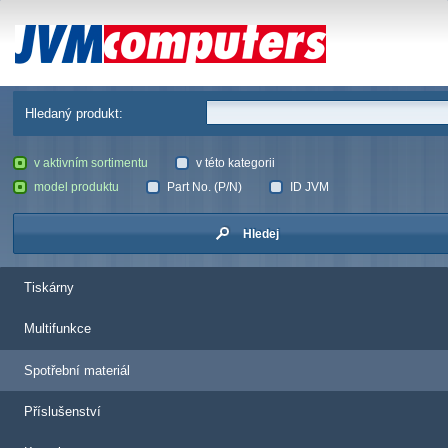
JVM Computers
Hledaný produkt:
v aktivním sortimentu
v této kategorii
model produktu
Part No. (P/N)
ID JVM
Hledej
Tiskárny
Multifunkce
Spotřební materiál
Příslušenství