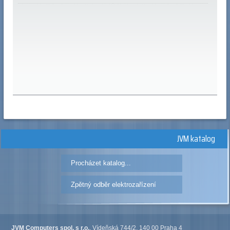
JVM katalog
Procházet katalog...
Zpětný odběr elektrozařízení
JVM Computers spol. s r.o.
, Vídeňská 744/2, 140 00 Praha 4