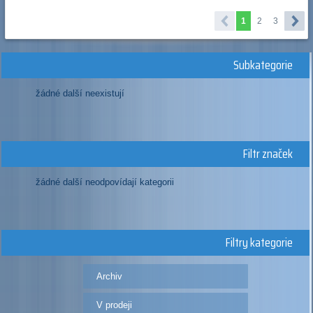
1
2
3
Subkategorie
žádné další neexistují
Filtr značek
žádné další neodpovídají kategorii
Filtry kategorie
Archiv
V prodeji