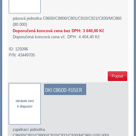
pásová jednotka C8600/C8800/C801/C810/C821/C830/MC860
(80.000)
Doporučená koncová cena bez DPH:
3 640,00 Kč
Doporučená koncová cena vč. DPH:
4 404,40 Kč
ID: 125096
P/N: 43449705
Poptat
OKI C8600-FUSER
zapékací jednotka
C8600/C801/C8800/C810/C821/C830/MC860 (100.000)