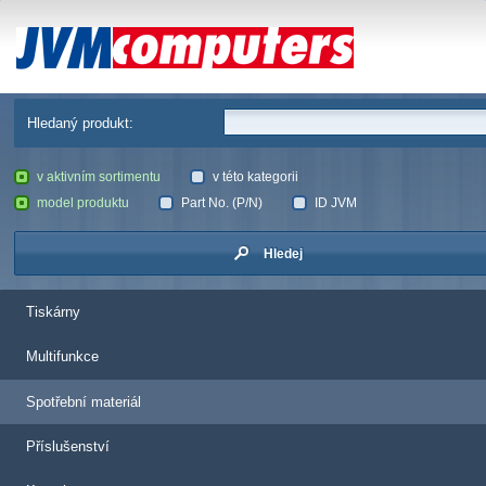
JVM Computers
Hledaný produkt:
v aktivním sortimentu
v této kategorii
model produktu
Part No. (P/N)
ID JVM
Hledej
Tiskárny
Multifunkce
Spotřební materiál
Příslušenství