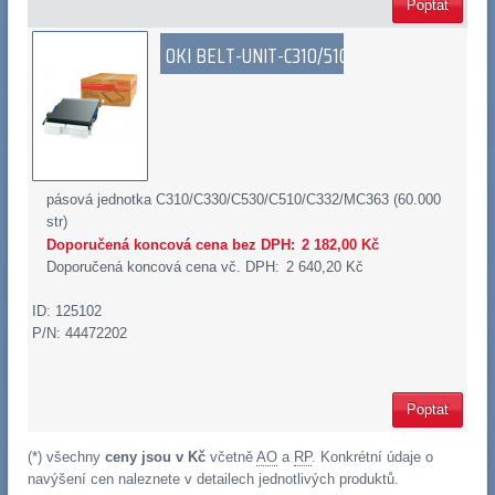
Poptat
OKI BELT-UNIT-C310/510
pásová jednotka C310/C330/C530/C510/C332/MC363 (60.000
str)
Doporučená koncová cena bez DPH:
2 182,00 Kč
Doporučená koncová cena vč. DPH:
2 640,20 Kč
ID: 125102
P/N: 44472202
Poptat
(*) všechny
ceny jsou v Kč
včetně
AO
a
RP
. Konkrétní údaje o
navýšení cen naleznete v detailech jednotlivých produktů.