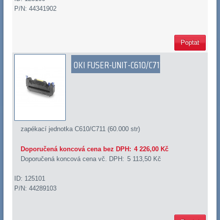
P/N: 44341902
Poptat
OKI FUSER-UNIT-C610/C711
zapékací jednotka C610/C711 (60.000 str)
Doporučená koncová cena bez DPH:
4 226,00 Kč
Doporučená koncová cena vč. DPH:
5 113,50 Kč
ID: 125101
P/N: 44289103