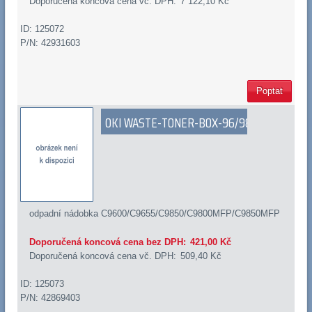
Doporučená koncová cena vč. DPH:
7 122,10 Kč
ID: 125072
P/N: 42931603
Poptat
OKI WASTE-TONER-BOX-96/98
odpadní nádobka C9600/C9655/C9850/C9800MFP/C9850MFP
Doporučená koncová cena bez DPH:
421,00 Kč
Doporučená koncová cena vč. DPH:
509,40 Kč
ID: 125073
P/N: 42869403