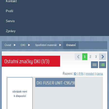
Kontakt
Profil
Servis
Zprávy
Úvod
OKI
Spotřební materiál
Ostatní
1
2
3
Ostatní značky OKI (1/3)
Řazení:
ID
|
P/N
|
model
|
cena
OKI FUSER UNIT-C96/98