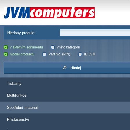
JVM Computers
Hledaný produkt:
v aktivním sortimentu
v této kategorii
model produktu
Part No. (P/N)
ID JVM
Hledej
Tiskárny
Multifunkce
Spotřební materiál
Příslušenství