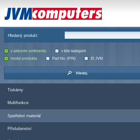
JVM Computers
Hledaný produkt:
v aktivním sortimentu
v této kategorii
model produktu
Part No. (P/N)
ID JVM
Hledej
Tiskárny
Multifunkce
Spotřební materiál
Příslušenství