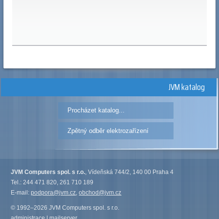
JVM katalog
Procházet katalog...
Zpětný odběr elektrozařízení
JVM Computers spol. s r.o.
, Vídeňská 744/2, 140 00 Praha 4
Tel.: 244 471 820, 261 710 189
E-mail:
podpora@jvm.cz
,
obchod@jvm.cz
© 1992–2026 JVM Computers spol. s r.o.
administrace
|
mailserver