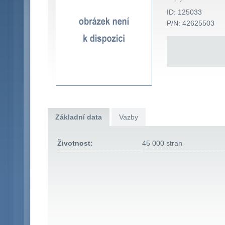
ID: 125033
P/N: 42625503
Základní data
Vazby
Životnost:
45 000 stran