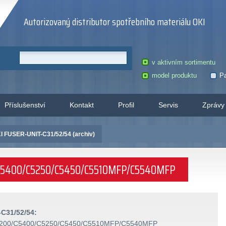
Autorizovaný distributor spotřebního materiálu OKI
v aktivním sortimentu
model produktu
Pa
Příslušenství
Kontakt
Profil
Servis
Zprávy
I FUSER-UNIT-C31/52/54 (archiv)
0/C5400/C5250/C5450/C5510MFP/C5540MFP
C31/52/54:
C5200/C5400/C5250/C5450/C5510MFP/C5540MFP