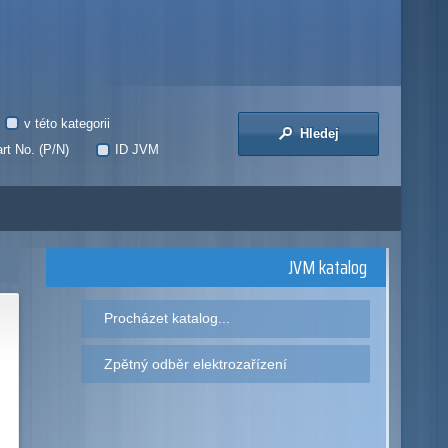
v této kategorii
Hledej
rt No. (P/N)
ID JVM
JVM katalog
Procházet katalog...
Zpětný odběr elektrozařízení