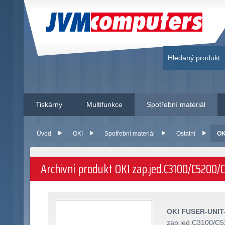
JVM Computers
Hledaný produkt:
Tiskárny
Multifunkce
Spotřební materiál
Úvod
OKI
Spotřební materiál
Ostatní
OK
Archivní produkt OKI zap.jed.C3100/C520
OKI FUSER-UNIT-
zap.jed.C3100/