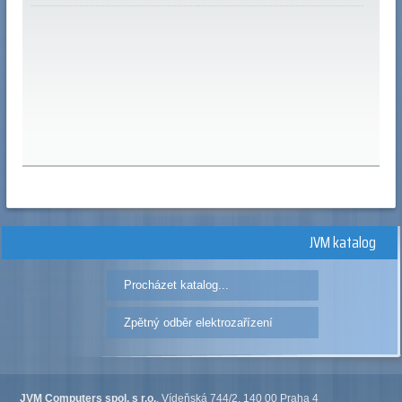
JVM katalog
Procházet katalog...
Zpětný odběr elektrozařízení
JVM Computers spol. s r.o.
, Vídeňská 744/2, 140 00 Praha 4