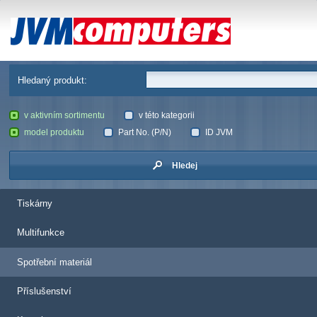
JVM Computers
Hledaný produkt:
v aktivním sortimentu
v této kategorii
model produktu
Part No. (P/N)
ID JVM
Hledej
Tiskárny
Multifunkce
Spotřební materiál
Příslušenství