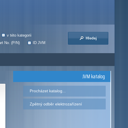
v této kategorii
Hledej
rt No. (P/N)
ID JVM
JVM katalog
Procházet katalog...
Zpětný odběr elektrozařízení