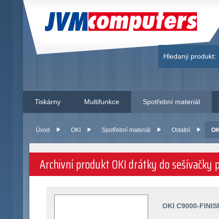
JVM Computers
Hledaný produkt:
Tiskárny
Multifunkce
Spotřební materiál
Úvod
OKI
Spotřební materiál
Ostatní
OK
Archivní produkt OKI drátky do sešívačky p
OKI C9000-FINI