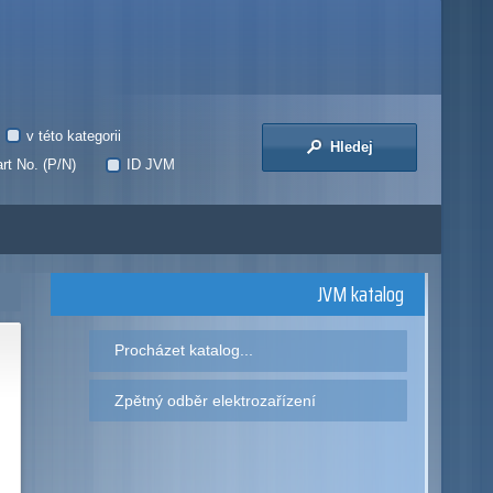
v této kategorii
Hledej
rt No. (P/N)
ID JVM
JVM katalog
Procházet katalog...
Zpětný odběr elektrozařízení