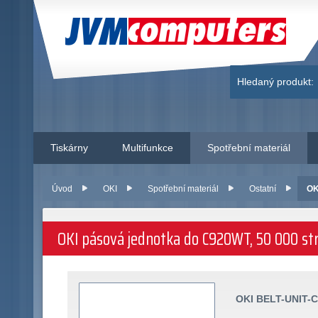
JVM Computers
Hledaný produkt:
Tiskárny
Multifunkce
Spotřební materiál
Úvod
OKI
Spotřební materiál
Ostatní
OK
OKI pásová jednotka do C920WT, 50 000 str
OKI BELT-UNIT-