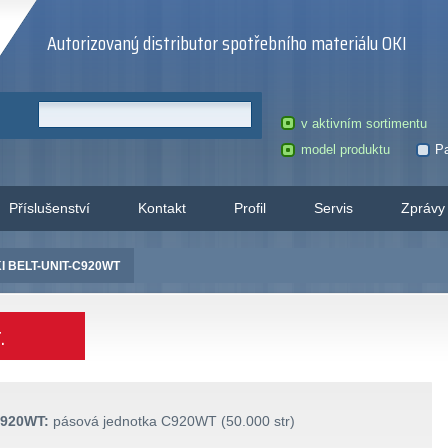
Autorizovaný distributor spotřebního materiálu OKI
v aktivním sortimentu
model produktu
Pa
Příslušenství
Kontakt
Profil
Servis
Zprávy
I BELT-UNIT-C920WT
.
C920WT:
pásová jednotka C920WT (50.000 str)