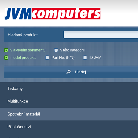
JVM Computers
Hledaný produkt:
v aktivním sortimentu
v této kategorii
model produktu
Part No. (P/N)
ID JVM
Hledej
Tiskárny
Multifunkce
Spotřební materiál
Příslušenství