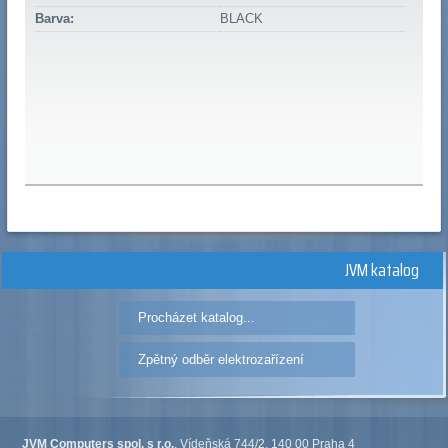
Barva:
BLACK
JVM katalog
Procházet katalog...
Zpětný odběr elektrozařízení
JVM Computers spol. s r.o.
, Vídeňská 744/2, 140 00 Praha 4