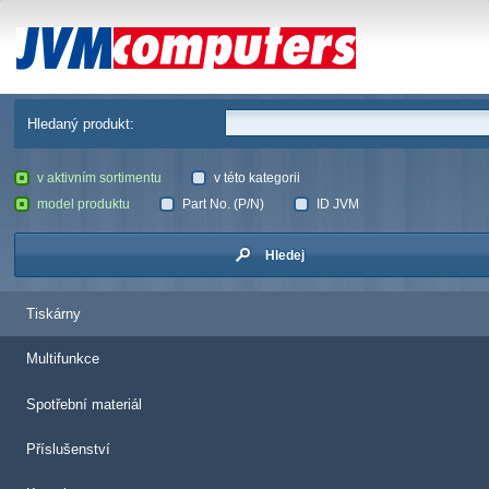
JVM Computers
Hledaný produkt:
v aktivním sortimentu
v této kategorii
model produktu
Part No. (P/N)
ID JVM
Hledej
Tiskárny
Multifunkce
Spotřební materiál
Příslušenství