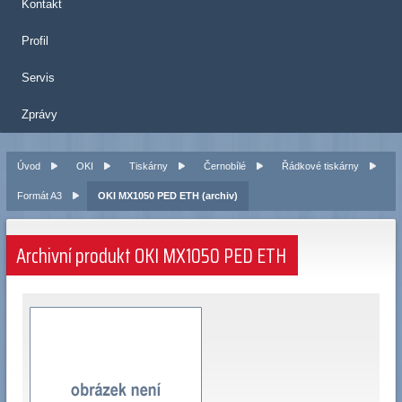
Kontakt
Profil
Servis
Zprávy
Úvod
OKI
Tiskárny
Černobílé
Řádkové tiskárny
Formát A3
OKI MX1050 PED ETH (archiv)
Archivní produkt OKI MX1050 PED ETH