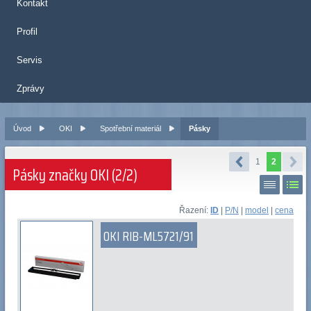
Kontakt
Profil
Servis
Zprávy
Úvod
OKI
Spotřební materiál
Pásky
1
2
Pásky značky OKI (2/2)
Řazení:
ID
|
P/N
|
model
|
cena
OKI RIB-ML5721/91