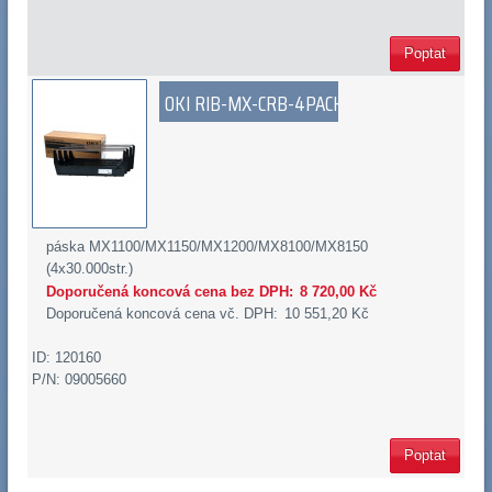
Poptat
OKI RIB-MX-CRB-4PACK
páska MX1100/MX1150/MX1200/MX8100/MX8150
(4x30.000str.)
Doporučená koncová cena bez DPH:
8 720,00 Kč
Doporučená koncová cena vč. DPH:
10 551,20 Kč
ID: 120160
P/N: 09005660
Poptat