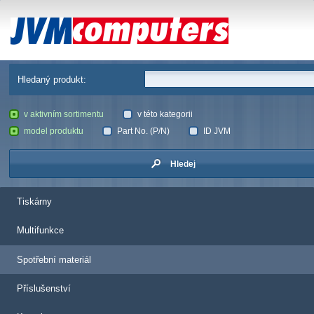
JVM Computers
Hledaný produkt:
v aktivním sortimentu
v této kategorii
model produktu
Part No. (P/N)
ID JVM
Hledej
Tiskárny
Multifunkce
Spotřební materiál
Příslušenství