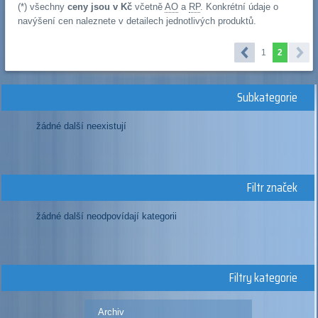
(*) všechny
ceny jsou v Kč
včetně
AO
a
RP
. Konkrétní údaje o
navýšení cen naleznete v detailech jednotlivých produktů.
1
2
Subkategorie
žádné další neexistují
Filtr značek
žádné další neodpovídají kategorii
Filtry kategorie
Archiv