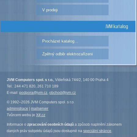
V prodeji
JVM katalog
Procházet katalog...
Zpětný odběr elektrozařízení
JVM Computers spol. s r.o.
, Vídeňská 744/2, 140 00 Praha 4
Tel.: 244 471 820, 261 710 189
E-mail:
podpora@jvm.cz
,
obchod@jvm.cz
© 1992–2026 JVM Computers spol. s r.o.
administrace
|
mailserver
Tvůrcem webu je
X#.cz
Informace o
zpracování osobních údajů
a způsob naplnění zákonem
daných práv subjektu údajů jsou dostupné na
speciální stránce
.