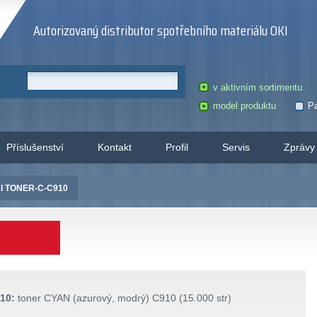
Autorizovaný distributor spotřebního materiálu OKI
v aktivním sortimentu
model produktu
Pa
Příslušenství
Kontakt
Profil
Servis
Zprávy
I TONER-C-C910
10:
toner CYAN (azurový, modrý) C910 (15.000 str)