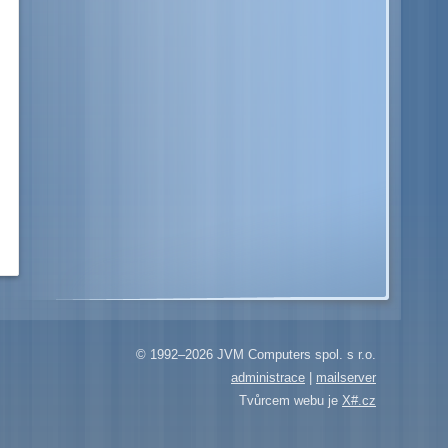
© 1992–2026 JVM Computers spol. s r.o.
administrace
|
mailserver
Tvůrcem webu je
X#.cz