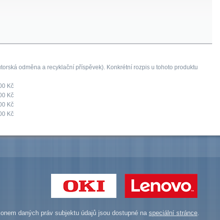
orská odměna a recyklační příspěvek). Konkrétní rozpis u tohoto produktu
00 Kč
00 Kč
00 Kč
00 Kč
onem daných práv subjektu údajů jsou dostupné na
speciální stránce
.