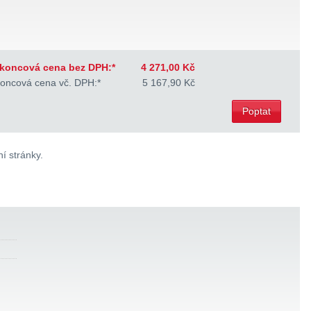
koncová cena bez DPH:*
4 271,00 Kč
oncová cena vč. DPH:*
5 167,90 Kč
Poptat
í stránky.