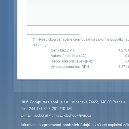
(*) Hvězdičkou označené ceny obsahují zákonné poplatky (aut
následuje:
Cena bez DPH:
4 270,
Autorská odměna (AO):
0,
Recyklační příspěvek (RP):
1,
Výsledná cena bez DPH:
4 271,
JVM Computers spol. s r.o.
, Vídeňská 744/2, 140 00 Praha 4
Tel.: 244 471 820, 261 710 189
E-mail:
podpora@jvm.cz
,
obchod@jvm.cz
Informace o
zpracování osobních údajů
a způsob naplnění zák