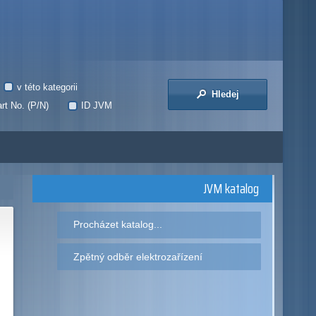
v této kategorii
Hledej
rt No. (P/N)
ID JVM
JVM katalog
Procházet katalog...
Zpětný odběr elektrozařízení