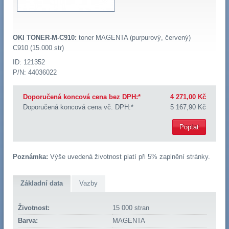
OKI TONER-M-C910:
toner MAGENTA (purpurový, červený)
C910 (15.000 str)
ID: 121352
P/N: 44036022
Doporučená koncová cena bez DPH:*
4 271,00 Kč
Doporučená koncová cena vč. DPH:*
5 167,90 Kč
Poptat
Poznámka:
Výše uvedená životnost platí při 5% zaplnění stránky.
Základní data
Vazby
Životnost:
15 000 stran
Barva:
MAGENTA