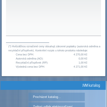
(*) Hvězdičkou označené ceny obsahují zákonné poplatky (autorská odměna a
recyklační příspěvek). Konkrétní rozpis u tohoto produktu následuje:
Cena bez DPH:
4 270,00 Kč
Autorská odměna (AO):
0,00 Kč
Recyklační příspěvek (RP):
1,00 Kč
Výsledná cena bez DPH:
4 271,00 Kč
JVM katalog
Procházet katalog...
Zpětný odběr elektrozařízení