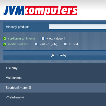
JVM Computers
Hledaný produkt:
v aktivním sortimentu
v této kategorii
model produktu
Part No. (P/N)
ID JVM
Hledej
Tiskárny
Multifunkce
Spotřební materiál
Příslušenství