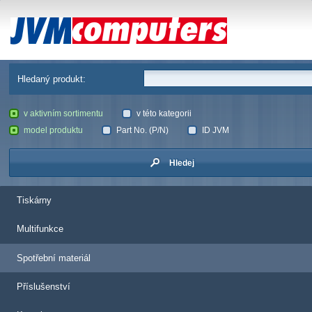
JVM Computers
Hledaný produkt:
v aktivním sortimentu
v této kategorii
model produktu
Part No. (P/N)
ID JVM
Hledej
Tiskárny
Multifunkce
Spotřební materiál
Příslušenství