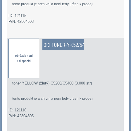
tento produkt je archivní a není tedy určen k prodeji
ID: 121115
P/N: 42804508
OKI TONER-Y-C52/54
toner YELLOW (žlutý) C5200/C5400 (3.000 str)
tento produkt je archivní a není tedy určen k prodeji
ID: 121116
P/N: 42804505