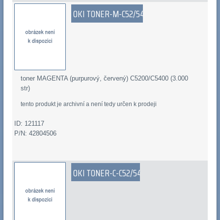
OKI TONER-M-C52/54
toner MAGENTA (purpurový, červený) C5200/C5400 (3.000
str)
tento produkt je archivní a není tedy určen k prodeji
ID: 121117
P/N: 42804506
OKI TONER-C-C52/54