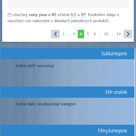
(*) všechny
ceny jsou v Kč
včetně
AO
a
RP
. Konkrétní údaje o
navýšení cen naleznete v detailech jednotlivých produktů.
1
...
3
4
5
6
...
10
...
14
Subkategorie
žádné další neexistují
Filtr značek
žádné další neodpovídají kategorii
Filtry kategorie