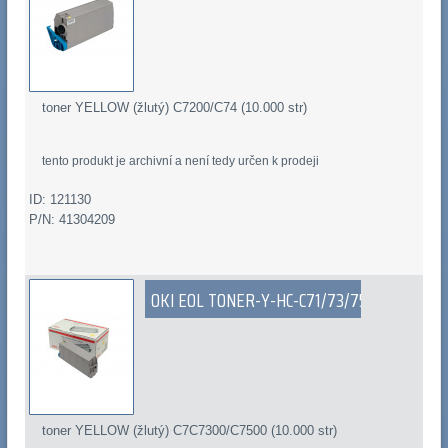
toner YELLOW (žlutý) C7200/C74 (10.000 str)
tento produkt je archivní a není tedy určen k prodeji
ID: 121130
P/N: 41304209
OKI EOL TONER-Y-HC-C71/73/75
toner YELLOW (žlutý) C7C7300/C7500 (10.000 str)