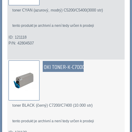
toner CYAN (azurový, modrý) C5200/C5400(3000 str)
tento produkt je archivní a není tedy určen k prodeji
ID: 121118
P/N: 42804507
OKI TONER-K-C7000
toner BLACK (černý) C7200/C7400 (10.000 str)
tento produkt je archivní a není tedy určen k prodeji