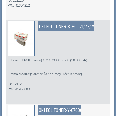
ID: 121120
P/N: 41304212
OKI EOL TONER-K-HC-C71/73/75
toner BLACK (černý) C71C7300/C7500 (10.000 str)
tento produkt je archivní a není tedy určen k prodeji
ID: 121121
P/N: 41963008
OKI EOL TONER-Y-C7000