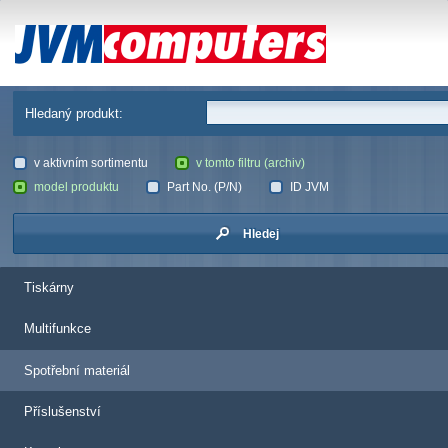
JVM Computers
Hledaný produkt:
v aktivním sortimentu
v tomto filtru (archiv)
model produktu
Part No. (P/N)
ID JVM
Hledej
Tiskárny
Multifunkce
Spotřební materiál
Příslušenství