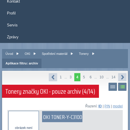
Kontakt
Profil
Servis
Zprávy
Úvod
OKI
Spotřební materiál
Tonery
Aplikace filtru: archiv
1
...
3
4
5
6
...
10
...
14
Tonery značky OKI - pouze archiv (4/14)
Řazení:
ID
|
P/N
|
model
OKI TONER-Y-C3100