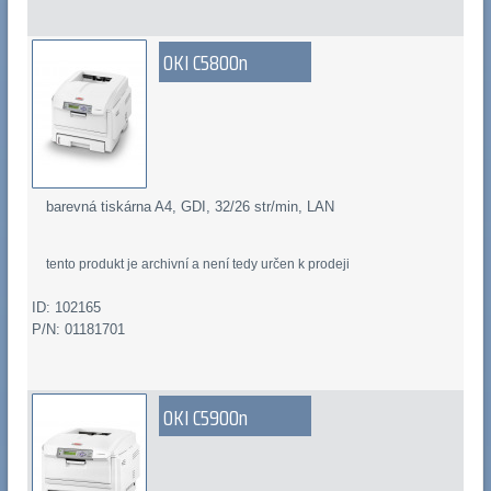
OKI C5800n
barevná tiskárna A4, GDI, 32/26 str/min, LAN
tento produkt je archivní a není tedy určen k prodeji
ID: 102165
P/N: 01181701
OKI C5900n