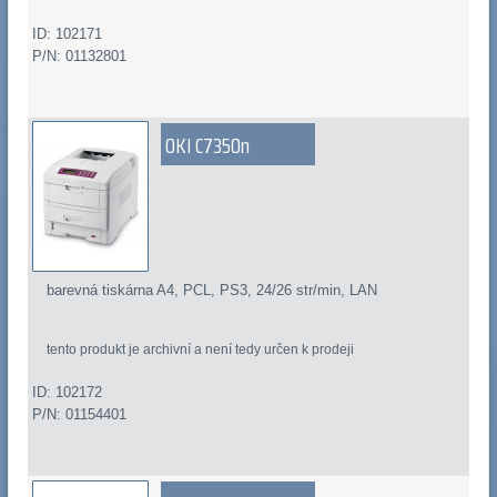
ID: 102171
P/N: 01132801
OKI C7350n
barevná tiskárna A4, PCL, PS3, 24/26 str/min, LAN
tento produkt je archivní a není tedy určen k prodeji
ID: 102172
P/N: 01154401