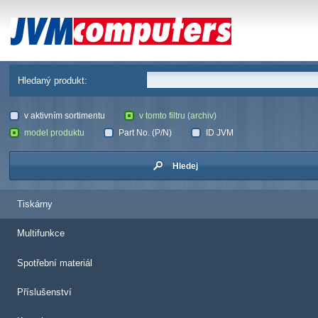
JVM Computers
Hledaný produkt:
v aktivním sortimentu
v tomto filtru (archiv)
model produktu
Part No. (P/N)
ID JVM
Hledej
Tiskárny
Multifunkce
Spotřební materiál
Příslušenství