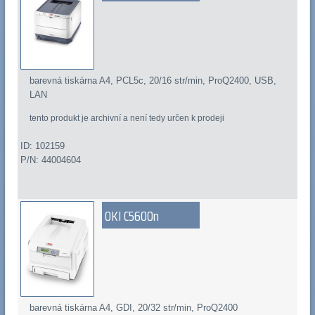
barevná tiskárna A4, PCL5c, 20/16 str/min, ProQ2400, USB,
LAN
tento produkt je archivní a není tedy určen k prodeji
ID: 102159
P/N: 44004604
OKI C5600n
barevná tiskárna A4, GDI, 20/32 str/min, ProQ2400