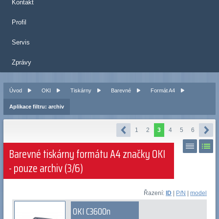
Kontakt
Profil
Servis
Zprávy
Úvod
OKI
Tiskárny
Barevné
Formát A4
Aplikace filtru: archiv
1
2
3
4
5
6
Barevné tiskárny formátu A4 značky OKI
- pouze archiv (3/6)
Řazení:
ID
|
P/N
|
model
OKI C3600n