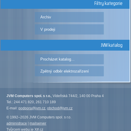
Filtry kategorie
Archiv
V prodeji
JVM katalog
Procházet katalog...
Zpětný odběr elektrozařízení
JVM Computers spol. s r.o.
, Vídeňská 744/2, 140 00 Praha 4
Tel.: 244 471 820, 261 710 189
E-mail:
podpora@jvm.cz
,
obchod@jvm.cz
© 1992–2026 JVM Computers spol. s r.o.
administrace
|
mailserver
Tvůrcem webu je
X#.cz