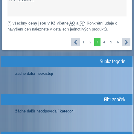
(*) všechny
ceny jsou v Kč
včetně
AO
a
RP
. Konkrétní údaje o
navýšení cen naleznete v detailech jednotlivých produktů.
1
2
3
4
5
6
Subkategorie
žádné další neexistují
Filtr značek
žádné další neodpovídají kategorii