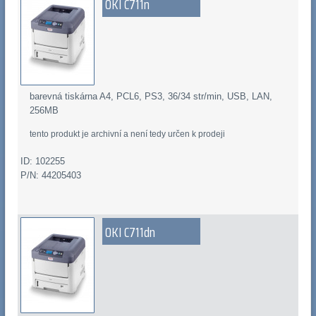
OKI C711n
barevná tiskárna A4, PCL6, PS3, 36/34 str/min, USB, LAN,
256MB
tento produkt je archivní a není tedy určen k prodeji
ID: 102255
P/N: 44205403
OKI C711dn