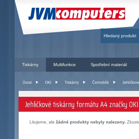
JVM Computers
Hledaný produkt:
Tiskárny
Multifunkce
Spotřební materiál
Úvod
OKI
Tiskárny
Černobílé
Jehličkov
Jehličkové tiskárny formátu A4 značky OKI
Litujeme, ale
žádné produkty nebyly nalezeny.
Zkuste