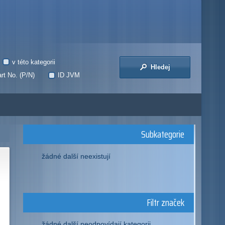
v této kategorii
Hledej
rt No. (P/N)
ID JVM
Subkategorie
žádné další neexistují
Filtr značek
žádné další neodpovídají kategorii