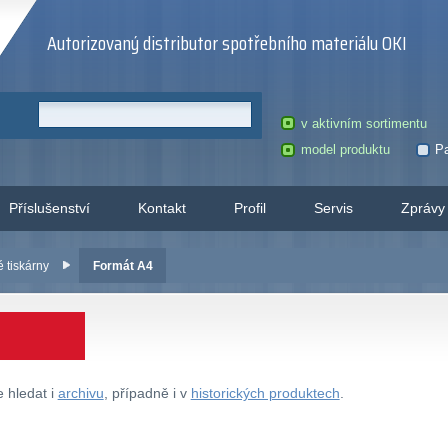
Autorizovaný distributor spotřebního materiálu OKI
v aktivním sortimentu
model produktu
Pa
Příslušenství
Kontakt
Profil
Servis
Zprávy
é tiskárny
Formát A4
 hledat i
archivu
, případně i v
historických produktech
.