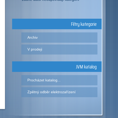
Filtry kategorie
Archiv
V prodeji
JVM katalog
Procházet katalog...
Zpětný odběr elektrozařízení