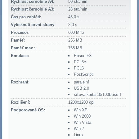
Rychlost černobílé A4:
50 str./min
Rychlost černobílé A3:
28 str./min
Čas pro zahřátí:
45,0 s
Vytisknutí první strany:
3,0 s
Procesor:
600 MHz
Paměť:
256 MB
Paměť max.:
768 MB
Emulace:
Epson FX
PCL5e
PCL6
PostScript
Rozhraní:
paralelní
USB 2.0
síťová karta 10/100Base-T
Rozlišení:
1200x1200 dpi
Podporované OS:
Win XP
Win 2000
Win Vista
Win 7
Linux