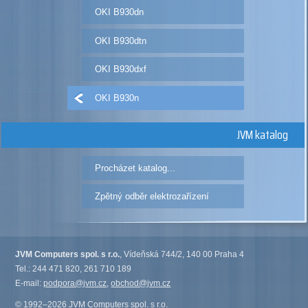
OKI B930dn
OKI B930dtn
OKI B930dxf
OKI B930n
JVM katalog
Procházet katalog...
Zpětný odběr elektrozařízení
JVM Computers spol. s r.o.
, Vídeňská 744/2, 140 00 Praha 4
Tel.: 244 471 820, 261 710 189
E-mail:
podpora@jvm.cz
,
obchod@jvm.cz
© 1992–2026 JVM Computers spol. s r.o.