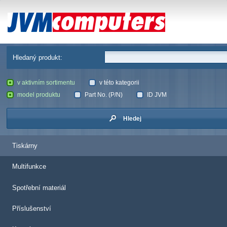
JVM Computers
Hledaný produkt:
v aktivním sortimentu
v této kategorii
model produktu
Part No. (P/N)
ID JVM
Hledej
Tiskárny
Multifunkce
Spotřební materiál
Příslušenství