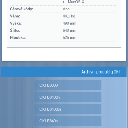
MacOS X
Čárové kódy:
Ano
Váha:
44,1 kg
Výška:
498 mm
Šířka:
640 mm
Hloubka:
525 mm
Archivní produkty OKI
OKI B8300
OKI B840dn
OKI B840dtn
OKI B840n