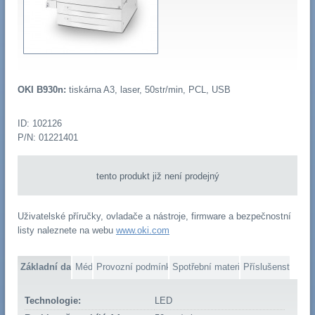
OKI B930n:
tiskárna A3, laser, 50str/min, PCL, USB
ID: 102126
P/N: 01221401
tento produkt již není prodejný
Uživatelské příručky, ovladače a nástroje, firmware a bezpečnostní
listy naleznete na webu
www.oki.com
Základní data
Média
Provozní podmínky
Spotřební materiál
Příslušenství
Technologie:
LED