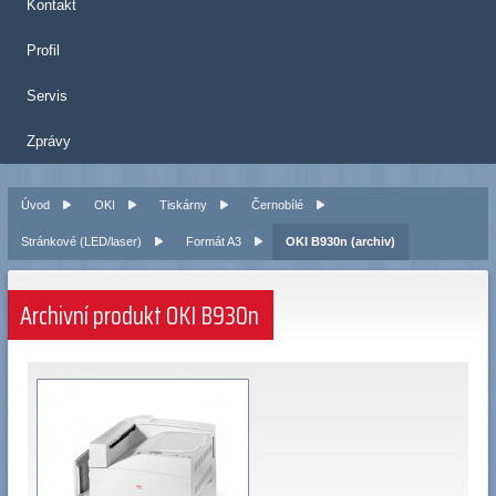
Kontakt
Profil
Servis
Zprávy
Úvod
OKI
Tiskárny
Černobílé
Stránkové (LED/laser)
Formát A3
OKI B930n (archiv)
Archivní produkt OKI B930n