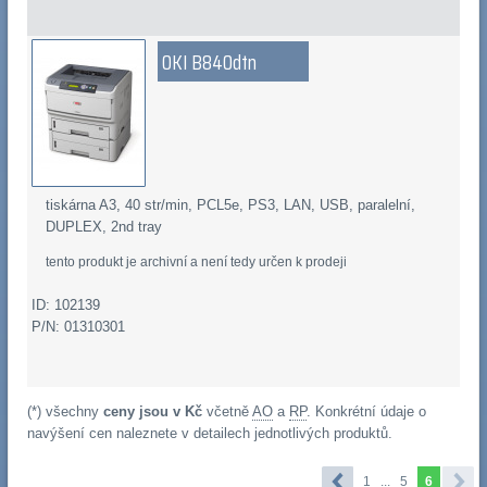
OKI B840dtn
tiskárna A3, 40 str/min, PCL5e, PS3, LAN, USB, paralelní,
DUPLEX, 2nd tray
tento produkt je archivní a není tedy určen k prodeji
ID: 102139
P/N: 01310301
(*) všechny
ceny jsou v Kč
včetně
AO
a
RP
. Konkrétní údaje o
navýšení cen naleznete v detailech jednotlivých produktů.
1
...
5
6