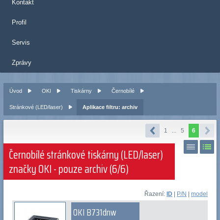
Kontakt
Profil
Servis
Zprávy
Úvod
OKI
Tiskárny
Černobílé
Stránkové (LED/laser)
Aplikace filtru: archiv
1
...
5
6
Černobílé stránkové tiskárny (LED/laser)
značky OKI - pouze archiv (6/6)
Řazení:
ID
|
P/N
|
model
OKI B731dnw