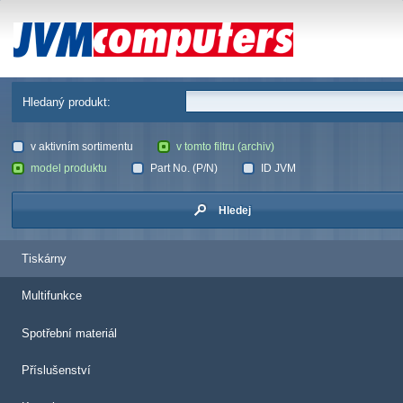
JVM Computers
Hledaný produkt:
v aktivním sortimentu
v tomto filtru (archiv)
model produktu
Part No. (P/N)
ID JVM
Hledej
Tiskárny
Multifunkce
Spotřební materiál
Příslušenství