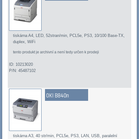
tiskárna A4, LED, 52stran/min, PCL5e, PS3, 10/100 Base-TX,
duplex, WiFi
tento produkt je archivní a není tedy určen k prodeji
ID: 10213020
P/N: 45487102
OKI B840n
tiskárna A3, 40 str/min, PCL5e, PS3, LAN, USB, paralelní