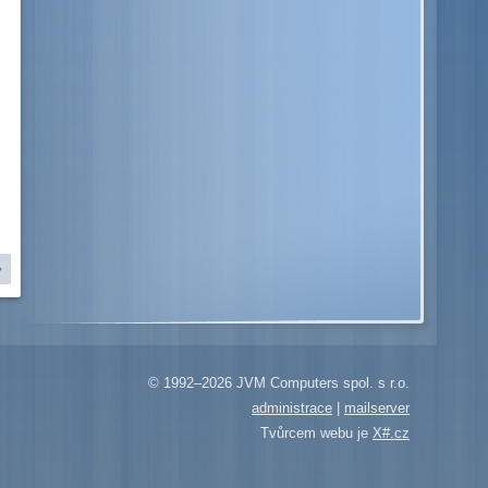
© 1992–2026 JVM Computers spol. s r.o.
administrace
|
mailserver
Tvůrcem webu je
X#.cz