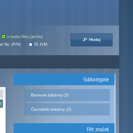
v tomto filtru (archiv)
Hledej
rt No. (P/N)
ID JVM
Subkategorie
Barevné tiskárny (3)
Černobílé tiskárny (2)
Filtr značek