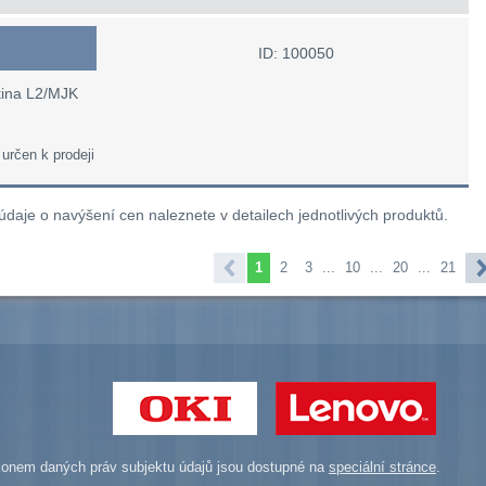
ID: 100050
ština L2/MJK
 určen k prodeji
 údaje o navýšení cen naleznete v detailech jednotlivých produktů.
1
2
3
...
10
...
20
...
21
onem daných práv subjektu údajů jsou dostupné na
speciální stránce
.