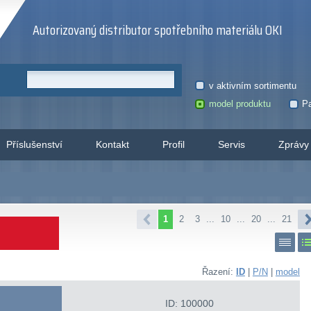
Autorizovaný distributor spotřebního materiálu OKI
v aktivním sortimentu
model produktu
Pa
Příslušenství
Kontakt
Profil
Servis
Zprávy
1
2
3
...
10
...
20
...
21
Řazení:
ID
|
P/N
|
model
ID: 100000