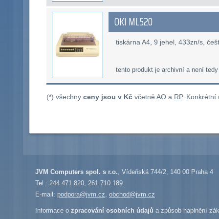
OKI ML520
tiskárna A4, 9 jehel, 433zn/s, če
tento produkt je archivní a není tedy
(*) všechny
ceny jsou v Kč
včetně
AO
a
RP
. Konkrétní
JVM Computers spol. s r.o.
, Vídeňská 744/2, 140 00 Praha 4
Tel.: 244 471 820, 261 710 189
E-mail:
podpora@jvm.cz
,
obchod@jvm.cz
Informace o
zpracování osobních údajů
a způsob naplnění zák