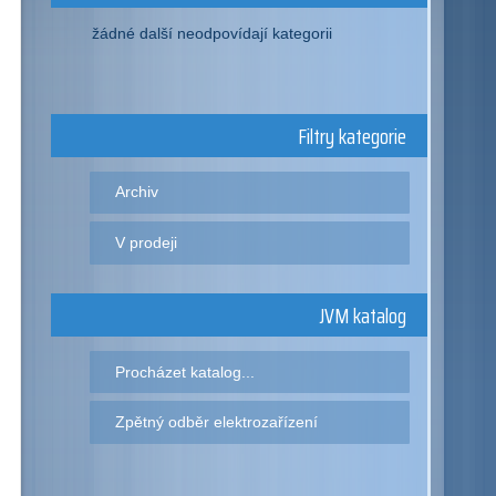
žádné další neodpovídají kategorii
Filtry kategorie
Archiv
V prodeji
JVM katalog
Procházet katalog...
Zpětný odběr elektrozařízení