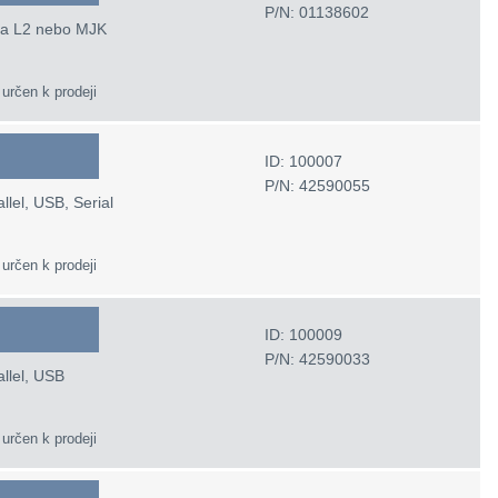
P/N: 01138602
ina L2 nebo MJK
 určen k prodeji
ID: 100007
P/N: 42590055
llel, USB, Serial
 určen k prodeji
ID: 100009
P/N: 42590033
allel, USB
 určen k prodeji