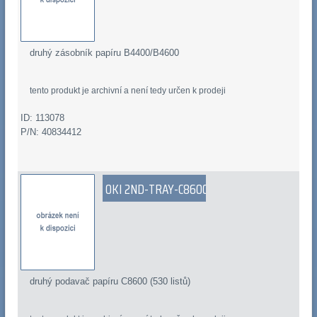
druhý zásobník papíru B4400/B4600
tento produkt je archivní a není tedy určen k prodeji
ID: 113078
P/N: 40834412
OKI 2ND-TRAY-C8600
druhý podavač papíru C8600 (530 listů)