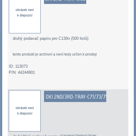
druhý podavač papíru pro C130n (500 listů)
tento produkt je archivní a není tedy určen k prodeji
ID: 113073
P/N: 44244901
OKI 2ND/3RD-TRAY-C71/73/75