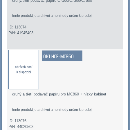
druhý/třetí podavač papíru C7100/C7300/C7500
tento produkt je archivní a není tedy určen k prodeji
ID: 113074
P/N: 41945403
OKI HCF-MC860
druhý a třetí podavač papíru pro MC860 + nízký kabinet
tento produkt je archivní a není tedy určen k prodeji
ID: 113076
P/N: 44020503