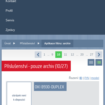
Kontakt
Profil
Servis
Zprávy
Úvod
Příslušenství
Aplikace filtru: archiv
1
...
9
10
11
12
...
20
...
27
Příslušenství - pouze archiv (10/27)
Řazení:
ID
|
P/N
|
model
OKI B930-DUPLEX