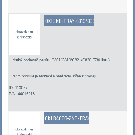
OKI 2ND-TRAY-C810/830
druhý podavač papíru C801/C810/C821/C830 (530 listů)
tento produkt je archivní a není tedy určen k prodeji
ID: 113077
P/N: 44016213
OKI B4600-2ND-TRAY