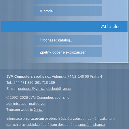
V prodeji
JVM katalog
Procházet katalog...
Zpětný odběr elektrozařízení
JVM Computers spol. s r.o.
, Vídeňská 744/2, 140 00 Praha 4
Tel.: 244 471 820, 261 710 189
E-mail:
podpora@jvm.cz
,
obchod@jvm.cz
© 1992–2026 JVM Computers spol. s r.o.
administrace
|
mailserver
Tvůrcem webu je
X#.cz
Informace o
zpracování osobních údajů
a způsob naplnění zákonem
daných práv subjektu údajů jsou dostupné na
speciální stránce
.