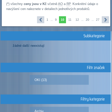
(*) všechny
ceny jsou v Kč
včetně
AO
a
RP
. Konkrétní údaje o
navýšení cen naleznete v detailech jednotlivých produktů.
1
...
9
10
11
12
...
20
...
27
Subkategorie
žádné další neexistují
Filtr značek
OKI (13)
Filtry kategorie
Archiv