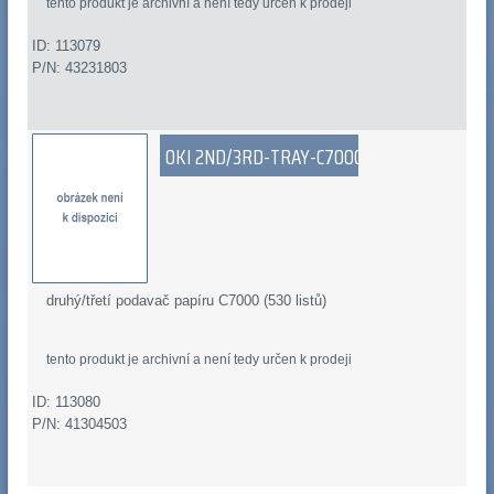
tento produkt je archivní a není tedy určen k prodeji
ID: 113079
P/N: 43231803
OKI 2ND/3RD-TRAY-C7000
druhý/třetí podavač papíru C7000 (530 listů)
tento produkt je archivní a není tedy určen k prodeji
ID: 113080
P/N: 41304503