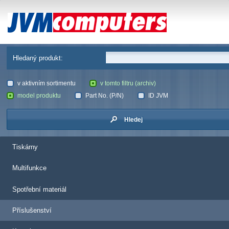
JVM Computers
Hledaný produkt:
v aktivním sortimentu
v tomto filtru (archiv)
model produktu
Part No. (P/N)
ID JVM
Hledej
Tiskárny
Multifunkce
Spotřební materiál
Příslušenství