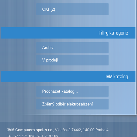
OKI (2)
Filtry kategorie
Archiv
V prodeji
JVM katalog
Procházet katalog...
Zpětný odběr elektrozařízení
JVM Computers spol. s r.o.
, Vídeňská 744/2, 140 00 Praha 4
Tel.: 244 471 820, 261 710 189