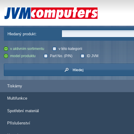
JVM Computers
Hledaný produkt:
v aktivním sortimentu
v této kategorii
model produktu
Part No. (P/N)
ID JVM
Hledej
Tiskárny
Multifunkce
Spotřební materiál
Příslušenství