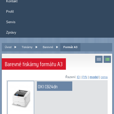
Kontakt
Profil
Servis
Zprávy
Úvod
Tiskárny
Barevné
Formát A3
Barevné tiskárny formátu A3
Řazení:
ID
|
P/N
|
model
|
cena
OKI C824dn