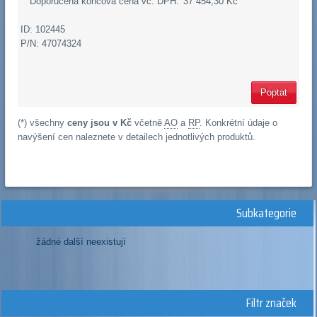
Doporučená koncová cena vč. DPH:
37 454,30 Kč
ID: 102445
P/N: 47074324
Poptat
(*) všechny
ceny jsou v Kč
včetně
AO
a
RP
. Konkrétní údaje o
navýšení cen naleznete v detailech jednotlivých produktů.
Subkategorie
žádné další neexistují
Filtr značek