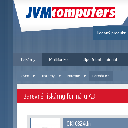
JVM Computers
Hledaný produkt:
Tiskárny
Multifunkce
Spotřební materiál
Úvod
Tiskárny
Barevné
Formát A3
Barevné tiskárny formátu A3
OKI C824dn