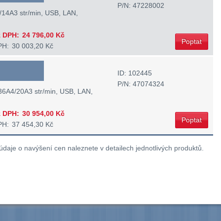
P/N: 47228002
/14A3 str/min, USB, LAN,
 DPH:
24 796,00 Kč
Poptat
PH:
30 003,20 Kč
ID: 102445
P/N: 47074324
 36A4/20A3 str/min, USB, LAN,
 DPH:
30 954,00 Kč
Poptat
PH:
37 454,30 Kč
 údaje o navýšení cen naleznete v detailech jednotlivých produktů.