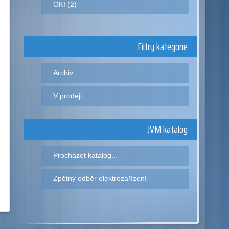
OKI (2)
Filtry kategorie
Archiv
V prodeji
JVM katalog
Procházet katalog...
Zpětný odběr elektrozařízení