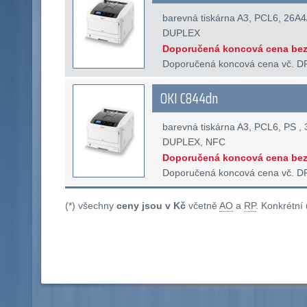
barevná tiskárna A3, PCL6, 26A4
DUPLEX
Doporučená koncová cena bez
Doporučená koncová cena vč. D
OKI C844dn
barevná tiskárna A3, PCL6, PS ,
DUPLEX, NFC
Doporučená koncová cena bez
Doporučená koncová cena vč. D
(*) všechny
ceny jsou v Kč
včetně
AO
a
RP
. Konkrétní