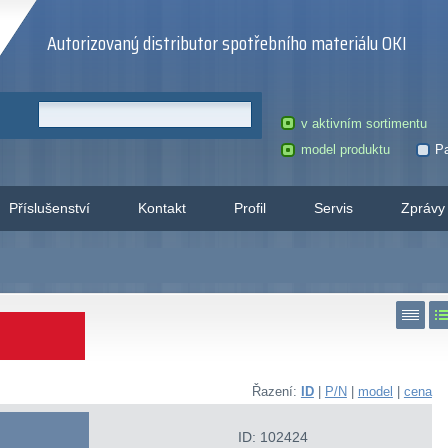
Autorizovaný distributor spotřebního materiálu OKI
v aktivním sortimentu
model produktu
Pa
Příslušenství
Kontakt
Profil
Servis
Zprávy
Řazení:
ID
|
P/N
|
model
|
cena
ID: 102424