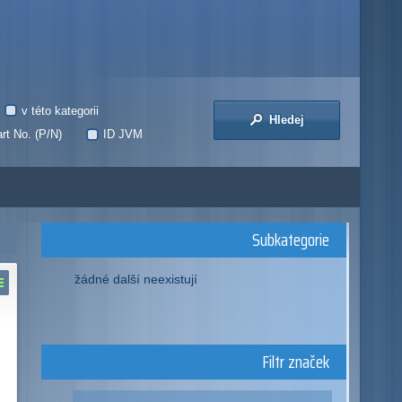
v této kategorii
Hledej
rt No. (P/N)
ID JVM
Subkategorie
žádné další neexistují
Filtr značek