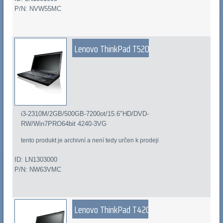
P/N: NVW55MC
Lenovo ThinkPad T520i
i3-2310M/2GB/500GB-7200ot/15.6″HD/DVD-
RW/Win7PRO64bit 4240-3VG
tento produkt je archivní a není tedy určen k prodeji
ID: LN1303000
P/N: NW63VMC
Lenovo ThinkPad T420