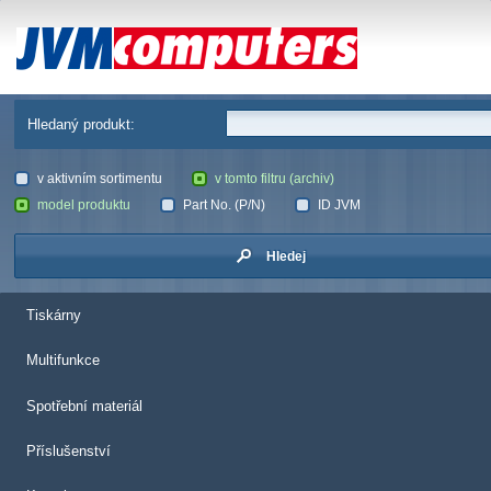
JVM Computers
Hledaný produkt:
v aktivním sortimentu
v tomto filtru (archiv)
model produktu
Part No. (P/N)
ID JVM
Hledej
Tiskárny
Multifunkce
Spotřební materiál
Příslušenství