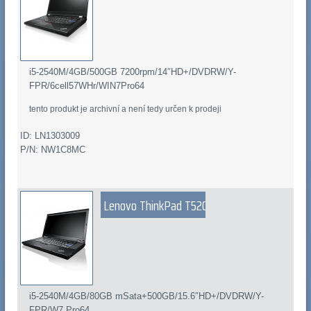
i5-2540M/4GB/500GB 7200rpm/14″HD+/DVDRW/Y-
FPR/6cell57WHr/WIN7Pro64
tento produkt je archivní a není tedy určen k prodeji
ID: LN1303009
P/N: NW1C8MC
Lenovo ThinkPad T520
i5-2540M/4GB/80GB mSata+500GB/15.6″HD+/DVDRW/Y-
FPR/W7 Pro64