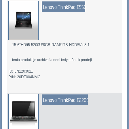
Lenovo ThinkPad E550
15.6″HD/i5-5200U/8GB RAM/1TB HDD/Win8.1
tento produkt je archivní a není tedy určen k prodeji
ID: LN1203011
P/N: 20DF004NMC
Lenovo ThinkPad E220S