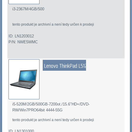
i3-2367M/4GB/500
tento produkt je archivní a není tedy určen k prodeji
ID: LN1203012
P/N: NWE5WMC
Lenovo ThinkPad L512
i5-520M/2GB/500GB-7200ot./15.6″HD+/DVD-
RW/Win7PRO64bit 4444-55G
tento produkt je archivní a není tedy určen k prodeji
ID: LN1301000