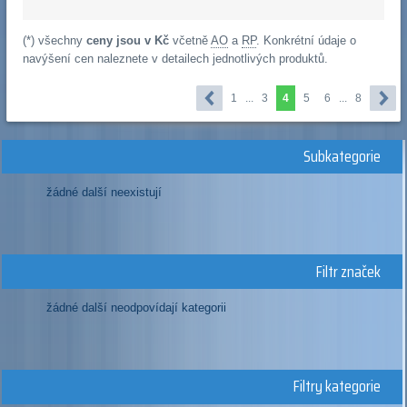
(*) všechny
ceny jsou v Kč
včetně
AO
a
RP
. Konkrétní údaje o
navýšení cen naleznete v detailech jednotlivých produktů.
1
...
3
4
5
6
...
8
Subkategorie
žádné další neexistují
Filtr značek
žádné další neodpovídají kategorii
Filtry kategorie