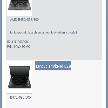
AMD E450/4GB/500
tento produkt je archivní a není tedy určen k prodeji
ID: LN1203008
P/N: NWX3GMC
Lenovo ThinkPad E330
B970/4GB/500