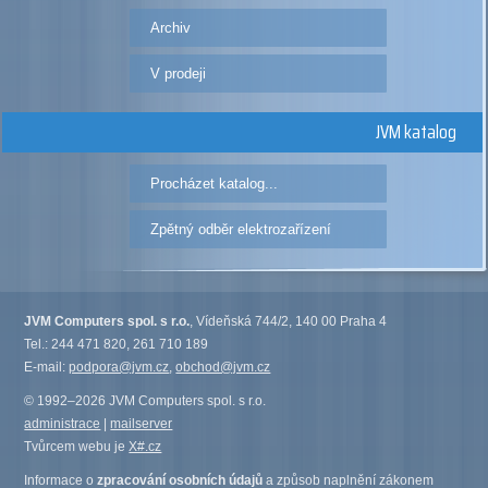
Archiv
V prodeji
JVM katalog
Procházet katalog...
Zpětný odběr elektrozařízení
JVM Computers spol. s r.o.
, Vídeňská 744/2, 140 00 Praha 4
Tel.: 244 471 820, 261 710 189
E-mail:
podpora@jvm.cz
,
obchod@jvm.cz
© 1992–2026 JVM Computers spol. s r.o.
administrace
|
mailserver
Tvůrcem webu je
X#.cz
Informace o
zpracování osobních údajů
a způsob naplnění zákonem