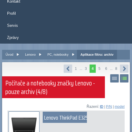
Kontakt
Profil
Servis
Zprávy
Úvod
Lenovo
PC, notebooky
Aplikace filtru: archiv
1
...
3
4
5
6
...
8
Počítače a notebooky značky Lenovo -
pouze archiv (4/8)
Řazení:
ID
|
P/N
|
model
Lenovo ThinkPad E325