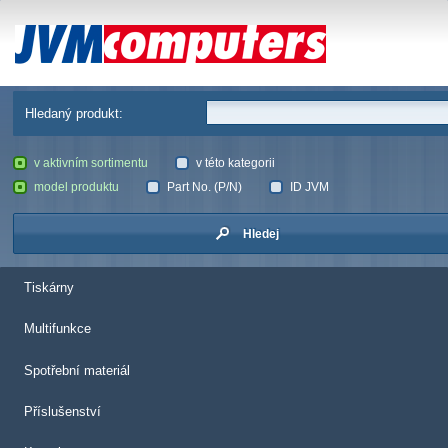
JVM Computers
Hledaný produkt:
v aktivním sortimentu
v této kategorii
model produktu
Part No. (P/N)
ID JVM
Hledej
Tiskárny
Multifunkce
Spotřební materiál
Příslušenství