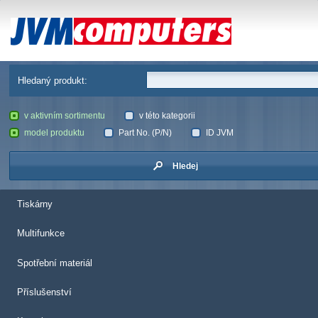
JVM Computers
Hledaný produkt:
v aktivním sortimentu
v této kategorii
model produktu
Part No. (P/N)
ID JVM
Hledej
Tiskárny
Multifunkce
Spotřební materiál
Příslušenství