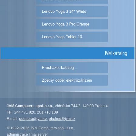
Lenovo Yoga 3 14" White
Lenovo Yoga 3 Pro Orange
Lenovo Yoga Tablet 10
JVM katalog
Procházet katalog...
Zpětný odběr elektrozařízení
JVM Computers spol. s r.o.
, Vídeňská 744/2, 140 00 Praha 4
Tel.: 244 471 820, 261 710 189
E-mail:
podpora@jvm.cz
,
obchod@jvm.cz
© 1992–2026 JVM Computers spol. s r.o.
administrace
|
mailserver