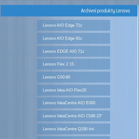
Archivní produkty Lenovo
Lenovo AIO Edge 71z
Lenovo AIO Edge 91z
Lenovo EDGE AIO 71z
Lenovo Flex 2 15
Lenovo G50-80
Lenovo Idea AIO Flex20
Lenovo IdeaCentre AIO B300
Lenovo IdeaCentre AIO C540 23"
Lenovo IdeaCentre Q190 tini