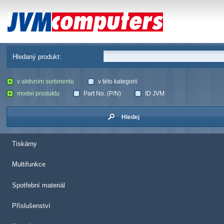
JVM Computers
Hledaný produkt:
v aktivním sortimentu
v této kategorii
model produktu
Part No. (P/N)
ID JVM
Hledej
Tiskárny
Multifunkce
Spotřební materiál
Příslušenství