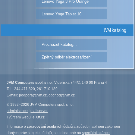
Lenovo Yoga 3 Pro Orange
Lenovo Yoga Tablet 10
JVM katalog
Procházet katalog...
Zpětný odběr elektrozařízení
JVM Computers spol. s r.o.
, Vídeňská 744/2, 140 00 Praha 4
Tel.: 244 471 820, 261 710 189
E-mail:
podpora@jvm.cz
,
obchod@jvm.cz
© 1992–2026 JVM Computers spol. s r.o.
administrace
|
mailserver
Tvůrcem webu je
X#.cz
Informace o
zpracování osobních údajů
a způsob naplnění zákonem
daných práv subjektu údajů jsou dostupné na
speciální stránce
.